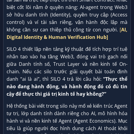
biệt cốt lõi nằm ở quyền năng: AI-agent trong Web3
sở hữu danh tính (Identity), quyền truy cập (Access
control) và ví tài sản riêng, vận hành độc lập mà
không cần sự can thiệp thủ công từ con người.
[
AI,
Digital Identity & Human Verification Hub]
SILO 4 thiết lập nền tảng kỹ thuật để tích hợp trí tuệ
nhân tạo vào hạ tầng Web3, đóng vai trò gạch nối
giữa Danh tính số, Trust Layer và nền kinh tế On-
chain. Nếu các silo trước giải quyết bài toán định
danh “ai là ai”, thì SILO 4 trả lời câu hỏi:
“Thực thể
nào đang hành động, và hành động đó có đủ tin
cậy để thực thi giá trị kinh tế hay không?”
Hệ thống bài viết trong silo này mổ xẻ kiến trúc Agent
tự trị, lớp danh tính dành riêng cho AI, mô hình hóa
hành vi và nền kinh tế Agent (Agent Economics). Mục
tiêu là giúp người đọc hình dung cách AI thoát khỏi