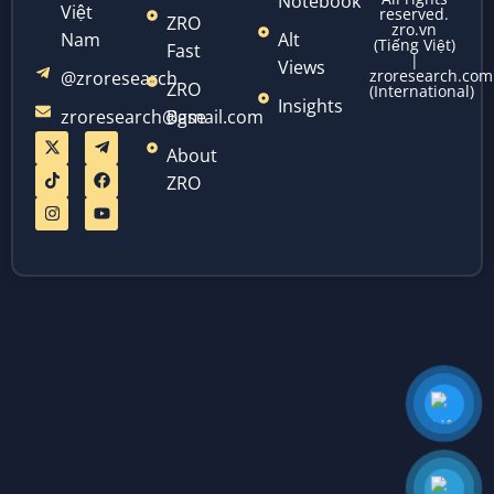
Notebook
Việt
reserved.
ZRO
zro.vn
Nam
Alt
(Tiếng Việt)
Fast
|
Views
zroresearch.com
@zroresearch
ZRO
(International)
Insights
zroresearch@gmail.com
Base
About
ZRO