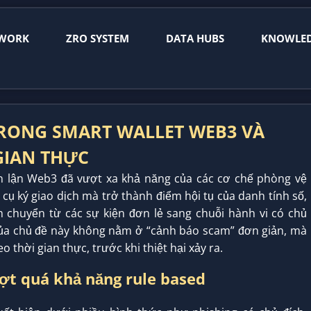
WORK
ZRO SYSTEM
DATA HUBS
KNOWLE
 TRONG SMART WALLET WEB3 VÀ
GIAN THỰC
an lận Web3 đã vượt xa khả năng của các cơ chế phòng vệ
g cụ ký giao dịch mà trở thành điểm hội tụ của danh tính số,
ch chuyển từ các sự kiện đơn lẻ sang chuỗi hành vi có chủ
 của chủ đề này không nằm ở “cảnh báo scam” đơn giản, mà
o thời gian thực, trước khi thiệt hại xảy ra.
ượt quá khả năng rule based