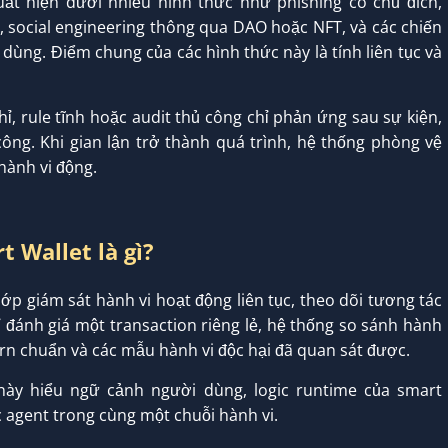
uất hiện dưới nhiều hình thức như phishing có chủ đích,
, social engineering thông qua DAO hoặc NFT, và các chiến
 dùng. Điểm chung của các hình thức này là tính liên tục và
hỉ, rule tĩnh hoặc audit thủ công chỉ phản ứng sau sự kiện,
công. Khi gian lận trở thành quá trình, hệ thống phòng vệ
hành vi động.
t Wallet là gì?
lớp giám sát hành vi hoạt động liên tục, theo dõi tương tác
hỉ đánh giá một transaction riêng lẻ, hệ thống so sánh hành
ttern chuẩn và các mẫu hành vi độc hại đã quan sát được.
này hiểu ngữ cảnh người dùng, logic runtime của smart
c agent trong cùng một chuỗi hành vi.