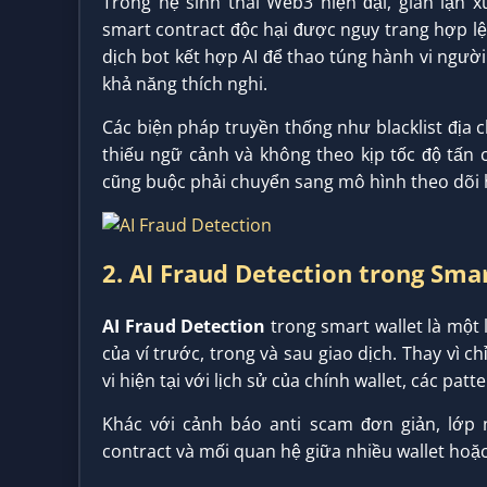
Trong hệ sinh thái Web3 hiện đại, gian lận x
smart contract độc hại được ngụy trang hợp lệ
dịch bot kết hợp AI để thao túng hành vi người
khả năng thích nghi.
Các biện pháp truyền thống như blacklist địa c
thiếu ngữ cảnh và không theo kịp tốc độ tấn 
cũng buộc phải chuyển sang mô hình theo dõi 
2. AI Fraud Detection trong Smar
AI Fraud Detection
trong smart wallet là một 
của ví trước, trong và sau giao dịch. Thay vì c
vi hiện tại với lịch sử của chính wallet, các pa
Khác với cảnh báo anti scam đơn giản, lớp 
contract và mối quan hệ giữa nhiều wallet hoặ