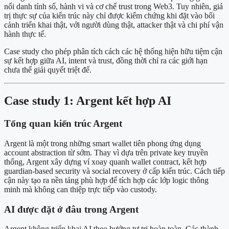
nối danh tính số, hành vi và cơ chế trust trong Web3. Tuy nhiên, giá
trị thực sự của kiến trúc này chỉ được kiểm chứng khi đặt vào bối
cảnh triển khai thật, với người dùng thật, attacker thật và chi phí vận
hành thực tế.
Case study cho phép phân tích cách các hệ thống hiện hữu tiệm cận
sự kết hợp giữa AI, intent và trust, đồng thời chỉ ra các giới hạn
chưa thể giải quyết triệt để.
Case study 1: Argent kết hợp AI
Tổng quan kiến trúc Argent
Argent là một trong những smart wallet tiên phong ứng dụng
account abstraction từ sớm. Thay vì dựa trên private key truyền
thống, Argent xây dựng ví xoay quanh wallet contract, kết hợp
guardian-based security và social recovery ở cấp kiến trúc. Cách tiếp
cận này tạo ra nền tảng phù hợp để tích hợp các lớp logic thông
minh mà không can thiệp trực tiếp vào custody.
AI được đặt ở đâu trong Argent
Argent không triển khai AI theo hướng tự trị hoàn toàn. Các thành