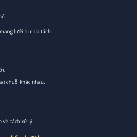
hỏ.
mạng lưới bị chia tách.
ới.
hai chuỗi khác nhau.
về cách xử lý.