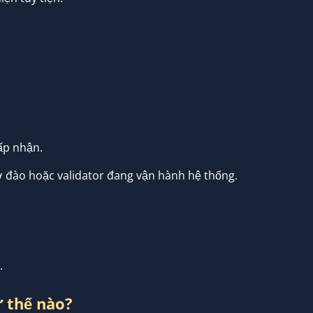
ấp nhận.
ợ đào hoặc validator đang vận hành hệ thống.
.
ư thế nào?