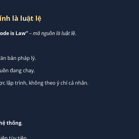
nh là luật lệ
ode is Law”
–
mã nguồn là luật lệ
.
ăn bản pháp lý.
guồn đang chạy.
 lập trình, không theo ý chí cá nhân.
 hệ thống
.
iện tùy tiện.