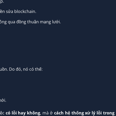
p.
ền sửa blockchain.
 thông qua đồng thuận mạng lưới.
ồn. Do đó, nó có thể:
ới.
iệc
có lỗi hay không
, mà ở
cách hệ thống xử lý lỗi trong