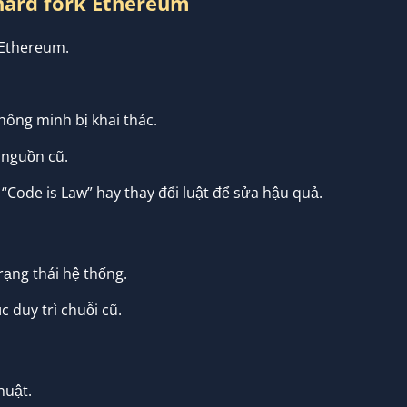
 hard fork Ethereum
Ethereum.
hông minh bị khai thác.
 nguồn cũ.
“Code is Law” hay thay đổi luật để sửa hậu quả.
rạng thái hệ thống.
 duy trì chuỗi cũ.
huật.