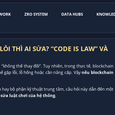
WORK
ZRO SYSTEM
DATA HUBS
KNOWLE
ỖI THÌ AI SỬA? “CODE IS LAW” VÀ
“không thể thay đổi”. Tuy nhiên, trong thực tế, blockchain
 gặp lỗi, lỗ hổng hoặc cần nâng cấp. Vậy
nếu blockchain
 hay bộ phận kỹ thuật trung tâm, câu hỏi này dẫn đến một
 sửa luật chơi của hệ thống
.