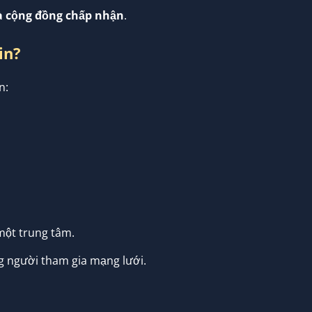
 mà cộng đồng chấp nhận
.
in?
n:
ột trung tâm.
 người tham gia mạng lưới.