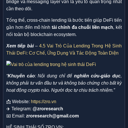
bridge và messaging layer vẫn là yếu tố quan trọng nhất
cần theo dõi.
Tổng thể, cross-chain lending là bước tiến giúp DeFi tiến
gần hơn đến mô hình
tài chính đa chuỗi liền mạch
, kết
nối toàn bộ blockchain ecosystem.
Xem tiếp bài
–
4.5 Vai Trò Của Lending Trong Hệ Sinh
Thái DeFi: Cơ Chế, Ứng Dụng Và Tác Động Toàn Diện
“
Khuyến cáo
: Nội dung chỉ để
nghiên cứu-giáo dục
,
không phải tư vấn đầu tư và không bảo chứng cho bất kỳ
hoạt động crypto nào. Người đọc tự chịu trách nhiệm.”
📩 Website:
https://zro.vn
✈️ Telegram:
@zroresearch
📧 Email:
zroresearch@gmail.com
HỆ SINH THÁI SỐ ZRO.VN: