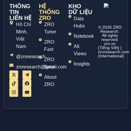
THÔNG
HỆ
KHO
TIN
THỐNG
DỮ LIỆU
LIÊN HỆ
ZRO
Data
Hồ Chí
ZRO
Hubs
© 2026 ZRO
Research.
Minh,
Tuner
All rights
Notebook
Việt
reserved.
ZRO
zro.vn
Nam
Alt
(Tiếng Việt) |
Fast
zroresearch.com
Views
(International)
@zroresearch
ZRO
Insights
zroresearch@gmail.com
Base
About
ZRO