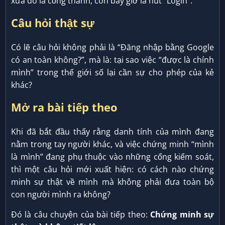
xưa đó là cổng thành, còn bây giờ là nút “Login”.
Câu hỏi thật sự
Có lẽ câu hỏi không phải là “Đăng nhập bằng Google
có an toàn không?”, mà là: tại sao việc “được là chính
mình” trong thế giới số lại cần sự cho phép của kẻ
khác?
Mở ra bài tiếp theo
Khi đã bắt đầu thấy rằng danh tính của mình đang
nằm trong tay người khác, và việc chứng minh “mình
là mình” đang phụ thuộc vào những cổng kiểm soát,
thì một câu hỏi mới xuất hiện: có cách nào chứng
minh sự thật về mình mà không phải đưa toàn bộ
con người mình ra không?
Đó là câu chuyện của bài tiếp theo:
Chứng minh sự