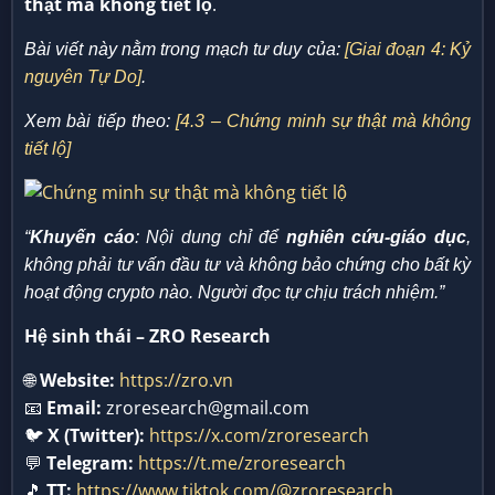
thật mà không tiết lộ
.
Bài viết này nằm trong mạch tư duy của:
[Giai đoạn 4: Kỷ
nguyên Tự Do]
.
Xem bài tiếp theo:
[4.3 – Chứng minh sự thật mà không
tiết lộ]
“
Khuyến cáo
: Nội dung chỉ để
nghiên cứu-giáo dục
,
không phải tư vấn đầu tư và không bảo chứng cho bất kỳ
hoạt động crypto nào. Người đọc tự chịu trách nhiệm.”
Hệ sinh thái – ZRO Research
🌐
Website:
https://zro.vn
📧
Email:
zroresearch@gmail.com
🐦
X (Twitter):
https://x.com/zroresearch
💬
Telegram:
https://t.me/zroresearch
🎵
TT:
https://www.tiktok.com/@zroresearch