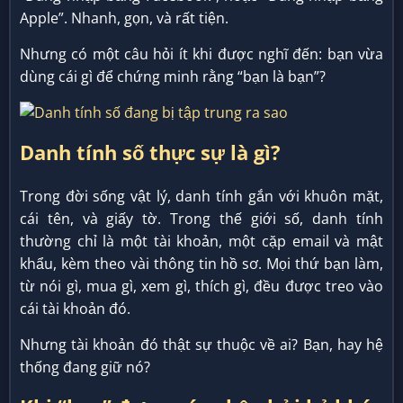
Apple”. Nhanh, gọn, và rất tiện.
Nhưng có một câu hỏi ít khi được nghĩ đến: bạn vừa
dùng cái gì để chứng minh rằng “bạn là bạn”?
Danh tính số thực sự là gì?
Trong đời sống vật lý, danh tính gắn với khuôn mặt,
cái tên, và giấy tờ. Trong thế giới số, danh tính
thường chỉ là một tài khoản, một cặp email và mật
khẩu, kèm theo vài thông tin hồ sơ. Mọi thứ bạn làm,
từ nói gì, mua gì, xem gì, thích gì, đều được treo vào
cái tài khoản đó.
Nhưng tài khoản đó thật sự thuộc về ai? Bạn, hay hệ
thống đang giữ nó?