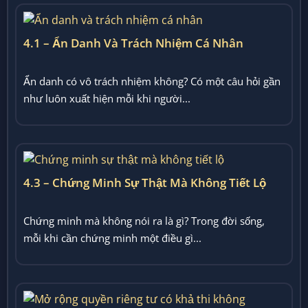
4.1 – Ẩn Danh Và Trách Nhiệm Cá Nhân
Ẩn danh có vô trách nhiệm không? Có một câu hỏi gần
như luôn xuất hiện mỗi khi người...
4.3 – Chứng Minh Sự Thật Mà Không Tiết Lộ
Chứng minh mà không nói ra là gì? Trong đời sống,
mỗi khi cần chứng minh một điều gì...