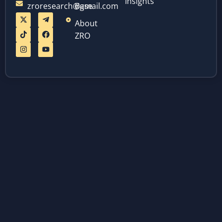
Insights
zroresearch@gmail.com
Base
About
ZRO