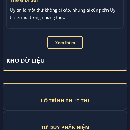
Thế Giới Số?
Uy tín là một thứ không ai cấp, nhưng ai cũng cần Uy
tín là một trong những thứ...
Xem thêm
KHO DỮ LIỆU
LỘ TRÌNH THỰC THI
TƯ DUY PHẢN BIỆN