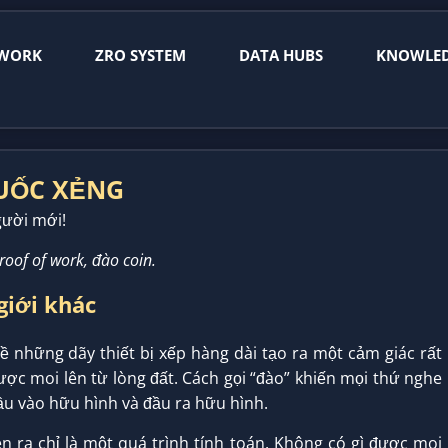
WORK
ZRO SYSTEM
DATA HUBS
KNOWLE
CUỐC XẺNG
ười mới!
proof of work, đào coin.
giới khác
những dãy thiết bị xếp hàng dài tạo ra một cảm giác rất
ược moi lên từ lòng đất. Cách gọi “đào” khiến mọi thứ nghe
ầu vào hữu hình và đầu ra hữu hình.
n ra chỉ là một quá trình tính toán. Không có gì được moi