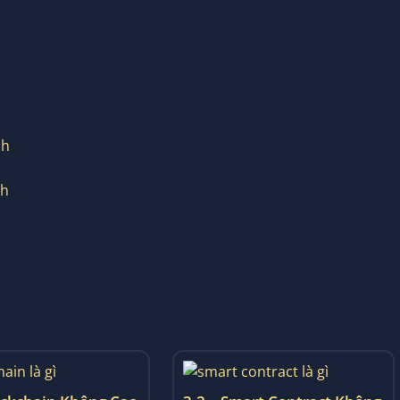
ch
ch