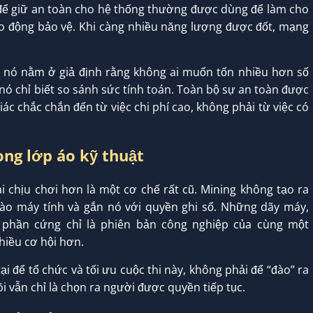
ng để giữ an toàn cho hệ thống thường được dùng để làm cho
o động bảo vệ. Khi càng nhiều năng lượng được đốt, mạng
 nó nằm ở giả định rằng không ai muốn tốn nhiều hơn số
 nó chỉ biết so sánh sức tính toán. Toàn bộ sự an toàn được
iác chắc chắn đến từ việc chi phí cao, không phải từ việc có
ong lớp áo kỹ thuật
i chịu chơi hơn là một cơ chế rất cũ. Mining không tạo ra
vào máy tính và gắn nó với quyền ghi sổ. Những dãy máy,
 phần cứng chỉ là phiên bản công nghiệp của cùng một
hiều cơ hội hơn.
 để tổ chức và tối ưu cuộc thi này, không phải để “đào” ra
lõi vẫn chỉ là chọn ra người được quyền tiếp tục.