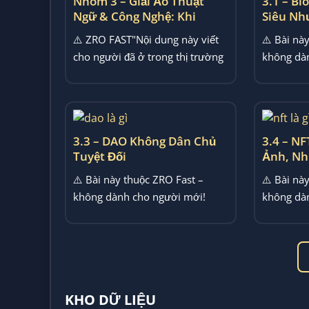
Nhóm 3 – Giải Ảo Thuật
3.1 – Bl
Ngữ & Công Nghệ: Khi
Siêu Nh
Những Từ Nghe Rất Mới
⚠️ ZRO FAST"Nội dung này viết
⚠️ Bài nà
Đang Che Đi Những Cơ Chế
cho người đã ở trong thị trường
không dà
Rất Cũ
đủ lâu để hiểu mình...
Blockchai
blockchain
3.3 – DAO Không Dân Chủ
3.4 – NF
Tuyệt Đối
Ảnh, Nh
Phải Ph
⚠️ Bài này thuộc ZRO Fast –
⚠️ Bài nà
không dành cho người mới!
không dà
DAO là gì, tổ chức tự trị...
là gì, NFT
KHO DỮ LIỆU