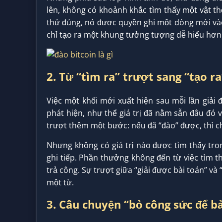
lên, không có khoảnh khắc tìm thấy một vật t
thử đúng, nó được quyền ghi một dòng mới vào
chỉ tạo ra một khung tưởng tượng dễ hiểu hơn
2. Từ “tìm ra” trượt sang “tạo ra
Việc một khối mới xuất hiện sau mỗi lần giải
phát hiện, như thể giá trị đã nằm sẵn đâu đó v
trượt thêm một bước: nếu đã “đào” được, thì chắ
Nhưng không có giá trị nào được tìm thấy tro
ghi tiếp. Phần thưởng không đến từ việc tìm t
trả công. Sự trượt giữa “giải được bài toán” và 
một từ.
3. Câu chuyện “bỏ công sức để b