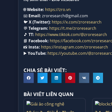
🌐
Website:
https://zro.vn
📧
Email:
zroresearch@gmail.com
🐦
X (Twitter):
https://x.com/zroresearch
💬
Telegram:
https://t.me/zroresearch
🎵
TT:
https://www.tiktok.com/@zroresearch
📘
Facebook:
https://facebook.com/zroresear
📸
Insta:
https://instagram.com/zroresearch
▶️
YouTube:
https://youtube.com/@zroresear
CHIA SẺ BÀI VIẾT:
BÀI VIẾT LIÊN QUAN