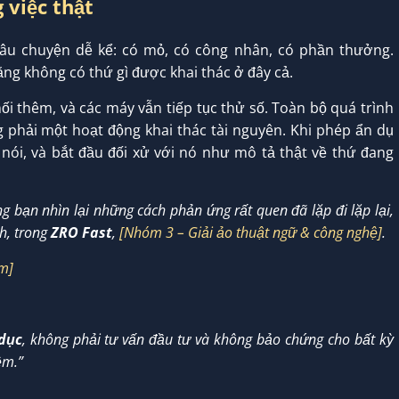
 việc thật
 câu chuyện dễ kể: có mỏ, có công nhân, có phần thưởng.
ằng không có thứ gì được khai thác ở đây cả.
ối thêm, và các máy vẫn tiếp tục thử số. Toàn bộ quá trình
 phải một hoạt động khai thác tài nguyên. Khi phép ẩn dụ
 nói, và bắt đầu đối xử với nó như mô tả thật về thứ đang
g bạn nhìn lại những cách phản ứng rất quen đã lặp đi lặp lại,
h, trong
ZRO Fast
,
[Nhóm 3 – Giải ảo thuật ngữ & công nghệ]
.
ạm]
dục
, không phải tư vấn đầu tư và không bảo chứng cho bất kỳ
ệm.”