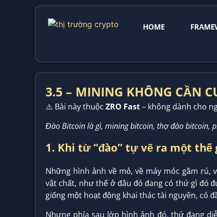
HOME
FRAME
3.5 – MINING KHÔNG CẦN 
⚠️ Bài này thuộc
ZRO Fast
– không dành cho ng
Đào Bitcoin là gì, mining bitcoin, thợ đào bitcoin, 
1. Khi từ “đào” tự vẽ ra một thế 
Những hình ảnh về mỏ, về máy móc gầm rú, về 
vật chất, như thể ở đâu đó đang có thứ gì đó đ
giống một hoạt động khai thác tài nguyên, có đ
Nhưng phía sau lớp hình ảnh đó, thứ đang diễ