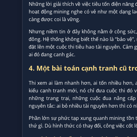
Những lời giải thích về việc tiêu tốn điện nă
hoạt động mining nghe có vẻ như một dạng la
càng được coi là vững.
Nhưng niềm tin ở đây không nằm ở công sức,
đông. Hệ thống không biết thế nào là “bảo vệ”,
đặt lên một cuộc thi tiêu hao tài nguyên. Cảm g
ai đó đang canh gác.
4. Một bài toán cạnh tranh cũ tr
Thi xem ai làm nhanh hơn, ai tốn nhiều hơn, a
kiểu cạnh tranh mới, nó chỉ đưa cuộc thi đó 
những trang trại, những cuộc đua nâng cấp
nguyên tắc: ai bỏ nhiều tài nguyên hơn thì có n
Phần lớn sự phức tạp xung quanh mining tồn tại
thứ gì. Dù hình thức có thay đổi, công việc cốt 