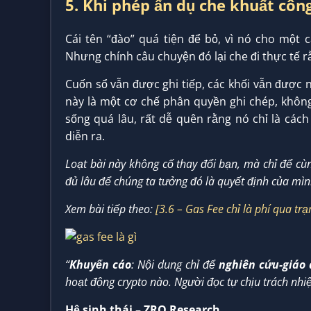
5. Khi phép ẩn dụ che khuất công
Cái tên “đào” quá tiện để bỏ, vì nó cho một
Nhưng chính câu chuyện đó lại che đi thực tế r
Cuốn sổ vẫn được ghi tiếp, các khối vẫn được n
này là một cơ chế phân quyền ghi chép, không
sống quá lâu, rất dễ quên rằng nó chỉ là cách
diễn ra.
Loạt bài này không cố thay đổi bạn, mà chỉ để cùn
đủ lâu để chúng ta tưởng đó là quyết định của mìn
Xem bài tiếp theo:
[3.6 – Gas Fee chỉ là phí qua tr
“
Khuyến cáo
: Nội dung chỉ để
nghiên cứu-giáo 
hoạt động crypto nào. Người đọc tự chịu trách nhi
Hệ sinh thái – ZRO Research