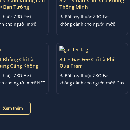
ockchain Không Cao
3.2 – Smart Contract Không
ư Bạn Tưởng
Thông Minh
y thuộc ZRO Fast –
⚠️ Bài này thuộc ZRO Fast –
nh cho người mới!
không dành cho người mới!
n là gì, công nghệ
Smart Contract là gì, hợp đồng
, blockchain...
thông...
T Không Chỉ Là
3.6 – Gas Fee Chỉ Là Phí
ưng Cũng Không
Qua Trạm
ép Màu
y thuộc ZRO Fast –
⚠️ Bài này thuộc ZRO Fast –
nh cho người mới! NFT
không dành cho người mới! Gas
 hoạt động thế...
fee là gì, phí gas Ethereum,...
Xem thêm