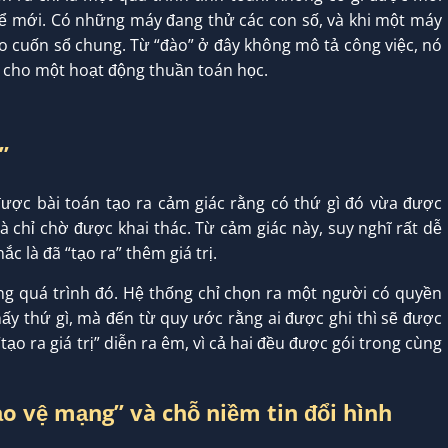
hể mới. Có những máy đang thử các con số, và khi một máy
 cuốn sổ chung. Từ “đào” ở đây không mô tả công việc, nó
 cho một hoạt động thuần toán học.
”
 được bài toán tạo ra cảm giác rằng có thứ gì đó vừa được
à chỉ chờ được khai thác. Từ cảm giác này, suy nghĩ rất dễ
c là đã “tạo ra” thêm giá trị.
ng quá trình đó. Hệ thống chỉ chọn ra một người có quyền
hấy thứ gì, mà đến từ quy ước rằng ai được ghi thì sẽ được
“tạo ra giá trị” diễn ra êm, vì cả hai đều được gói trong cùng
ảo vệ mạng” và chỗ niềm tin đổi hình