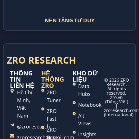
NỀN TẢNG TƯ DUY
ZRO RESEARCH
THÔNG
HỆ
KHO DỮ
TIN
THỐNG
LIỆU
© 2026 ZRO
LIÊN HỆ
ZRO
Research.
Data
All rights
Hồ Chí
ZRO
reserved.
Hubs
zro.vn
Minh,
Tuner
(Tiếng Việt)
Notebook
|
Việt
zroresearch.com
ZRO
(International)
Nam
Alt
Fast
Views
@zroresearch
ZRO
Insights
zroresearch@gmail.com
Base