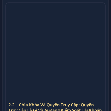
2.2 – Chìa Khóa Và Quyền Truy Cập: Quyền
Truy Cập Là Gì Và Ai Đang Kiểm Soát Tài Khoản