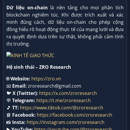
Dữ liệu on-chain
là nền tảng cho mọi phân tích
blockchain nghiêm túc. Khi được trích xuất và xác
minh đúng cách, dữ liệu on-chain cho phép cộng
đồng hiểu rõ hoạt động thực tế của mạng lưới và đưa
ra quyết định dựa trên sự thật, không phải cảm tính
thị trường.
Hệ sinh thái – ZRO Research
🌐
Website:
https://zro.vn
📧
Email:
zroresearch@gmail.com
🐦
X (Twitter):
https://x.com/zroresearch
💬
Telegram:
https://t.me/zroresearch
🎵
TT:
https://www.tiktok.com/@zroresearch
📘
Facebook:
https://facebook.com/zroresearch
📸
Insta:
https://instagram.com/zroresearch
▶️
YouTube:
https://youtube.com/@zroresearch