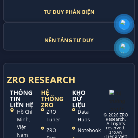
TƯ DUY PHẢN BIỆN
NỀN TẢNG TƯ DUY
ZRO RESEARCH
THÔNG
HỆ
KHO
TIN
THỐNG
DỮ
LIÊN HỆ
ZRO
LIỆU
Hồ Chí
ZRO
Data
© 2026 ZRO
Minh,
Tuner
Hubs
Research.
All rights
Việt
reserved.
ZRO
Notebook
zro.vn
Nam
(Tiếng Việt)
Fast