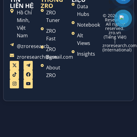
LIÊN HỆ
ZRO
Data
Hồ Chí
ZRO
Hubs
© 2026 ZRO
Minh,
Tuner
Research.
All rights
Notebook
Việt
reserved.
ZRO
zro.vn
Nam
Alt
(Tiếng Việt)
Fast
|
Views
zroresearch.com
@zroresearch
ZRO
(International)
Insights
zroresearch@gmail.com
Base
About
ZRO