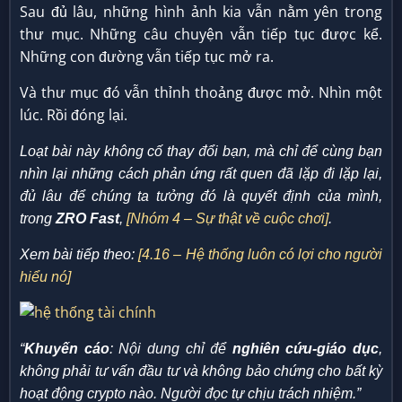
Sau đủ lâu, những hình ảnh kia vẫn nằm yên trong
thư mục. Những câu chuyện vẫn tiếp tục được kể.
Những con đường vẫn tiếp tục mở ra.
Và thư mục đó vẫn thỉnh thoảng được mở. Nhìn một
lúc. Rồi đóng lại.
Loạt bài này không cố thay đổi bạn, mà chỉ để cùng bạn
nhìn lại những cách phản ứng rất quen đã lặp đi lặp lại,
đủ lâu để chúng ta tưởng đó là quyết định của mình,
trong
ZRO Fast
,
[Nhóm 4 – Sự thật về cuộc chơi]
.
Xem bài tiếp theo:
[4.16 – Hệ thống luôn có lợi cho người
hiểu nó]
“
Khuyến cáo
: Nội dung chỉ để
nghiên cứu-giáo dục
,
không phải tư vấn đầu tư và không bảo chứng cho bất kỳ
hoạt động crypto nào. Người đọc tự chịu trách nhiệm.”