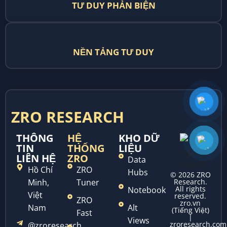
TƯ DUY PHẢN BIỆN
NỀN TẢNG TƯ DUY
ZRO RESEARCH
THÔNG
HỆ
KHO DỮ
TIN
THỐNG
LIỆU
LIÊN HỆ
ZRO
Data
Hồ Chí
ZRO
Hubs
© 2026 ZRO
Minh,
Tuner
Research.
All rights
Notebook
Việt
reserved.
ZRO
zro.vn
Nam
Alt
(Tiếng Việt)
Fast
|
Views
zroresearch.com
@zroresearch