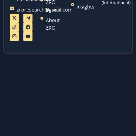
ZRO
(International)
Insights
zroresearch@gmail.com
Base
About
ZRO