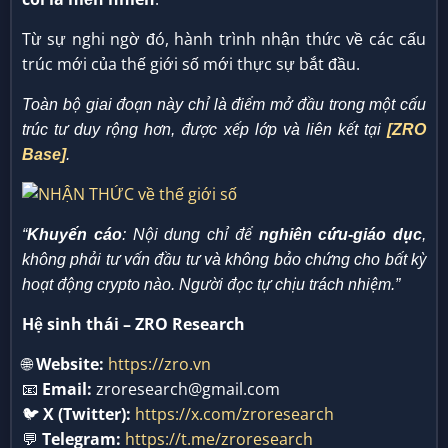
Từ sự nghi ngờ đó, hành trình nhận thức về các cấu
trúc mới của thế giới số mới thực sự bắt đầu.
Toàn bộ giai đoạn này chỉ là điểm mở đầu trong một cấu
trúc tư duy rộng hơn, được xếp lớp và liên kết tại
[ZRO
Base]
.
“
Khuyến cáo
: Nội dung chỉ để
nghiên cứu-giáo dục
,
không phải tư vấn đầu tư và không bảo chứng cho bất kỳ
hoạt động crypto nào. Người đọc tự chịu trách nhiệm.”
Hệ sinh thái – ZRO Research
🌐
Website:
https://zro.vn
📧
Email:
zroresearch@gmail.com
🐦
X (Twitter):
https://x.com/zroresearch
💬
Telegram:
https://t.me/zroresearch