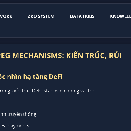
WORK
ZRO SYSTEM
DATA HUBS
KNOWLE
PEG MECHANISMS: KIẾN TRÚC, RỦI
góc nhìn hạ tầng DeFi
rong kiến trúc DeFi, stablecoin đóng vai trò:
hính truyền thống
ves, payments