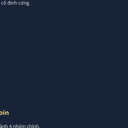
á cố định cứng.
oin
thành 4 nhóm chính.