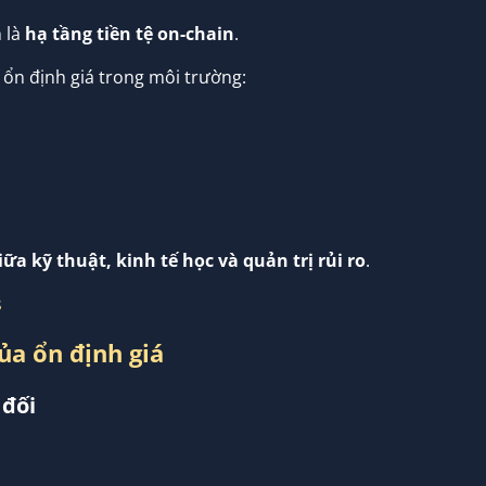
n là
hạ tầng tiền tệ on-chain
.
ì ổn định giá trong môi trường:
iữa kỹ thuật, kinh tế học và quản trị rủi ro
.
ủa ổn định giá
 đối