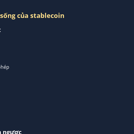
sống của stablecoin
t
phép
n ngược