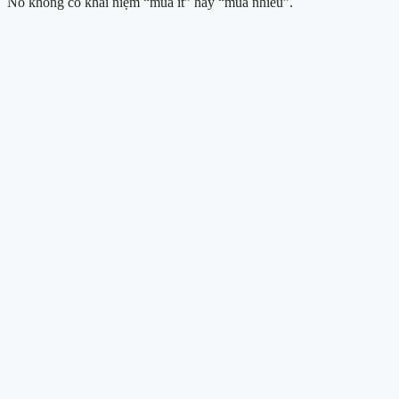
Nó không có khái niệm “mua ít” hay “mua nhiều”.