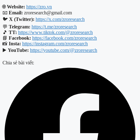
🌐
Website:
https://zro.vn
📧
Email:
zroresearch@gmail.com
🐦
X (Twitter):
https://x.com/zroresearch
💬
Telegram:
https://t.me/zroresearch
🎵
TT:
https://www.tiktok.com/@zroresearch
📘
Facebook:
https://facebook.com/zroresearch
📸
Insta:
https://instagram.com/zroresearch
▶️
YouTube:
https://youtube.com/@zroresearch
Chia sẻ bài viết: