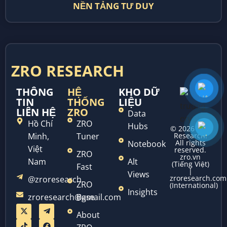
NỀN TẢNG TƯ DUY
ZRO RESEARCH
THÔNG
HỆ
KHO DỮ
TIN
THỐNG
LIỆU
LIÊN HỆ
ZRO
Data
Hồ Chí
ZRO
Hubs
© 2026 ZRO
Minh,
Tuner
Research.
All rights
Notebook
Việt
reserved.
ZRO
zro.vn
Nam
Alt
(Tiếng Việt)
Fast
|
Views
zroresearch.com
@zroresearch
ZRO
(International)
Insights
zroresearch@gmail.com
Base
About