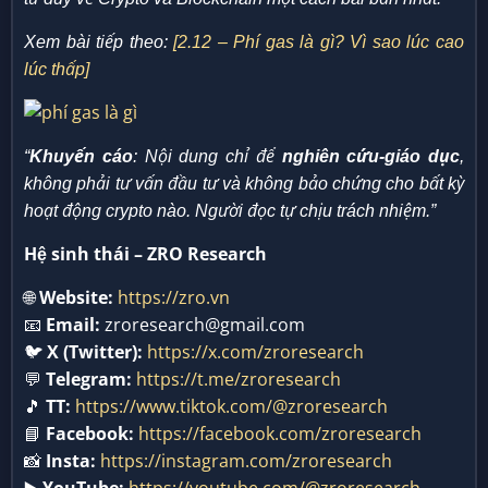
Xem bài tiếp theo:
[2.12 – Phí gas là gì? Vì sao lúc cao
lúc thấp]
“
Khuyến cáo
: Nội dung chỉ để
nghiên cứu-giáo dục
,
không phải tư vấn đầu tư và không bảo chứng cho bất kỳ
hoạt động crypto nào. Người đọc tự chịu trách nhiệm.”
Hệ sinh thái – ZRO Research
🌐
Website:
https://zro.vn
📧
Email:
zroresearch@gmail.com
🐦
X (Twitter):
https://x.com/zroresearch
💬
Telegram:
https://t.me/zroresearch
🎵
TT:
https://www.tiktok.com/@zroresearch
📘
Facebook:
https://facebook.com/zroresearch
📸
Insta:
https://instagram.com/zroresearch