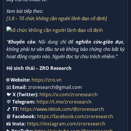
Xem bài tiếp theo:
[3.8 – Tổ chức không cần người lãnh đạo cố định]
“
Khuyến cáo
: Nội dung chỉ để
nghiên cứu-giáo dục
,
không phải tư vấn đầu tư và không bảo chứng cho bất kỳ
hoạt động crypto nào. Người đọc tự chịu trách nhiệm.”
Hệ sinh thái – ZRO Research
🌐
Website:
https://zro.vn
📧
Email:
zroresearch@gmail.com
🐦
X (Twitter):
https://x.com/zroresearch
💬
Telegram:
https://t.me/zroresearch
🎵
TT:
https://www.tiktok.com/@zroresearch
📘
Facebook:
https://facebook.com/zroresearch
📸
Insta:
https://instagram.com/zroresearch