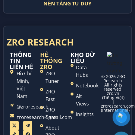
NỀN TẢNG TƯ DUY
ZRO RESEARCH
THÔNG
HỆ
KHO DỮ
TIN
THỐNG
LIỆU
LIÊN HỆ
ZRO
Data
Hồ Chí
ZRO
Hubs
© 2026 ZRO
Minh,
Tuner
Research.
All rights
Notebook
Việt
reserved.
ZRO
zro.vn
Nam
Alt
(Tiếng Việt)
Fast
|
Views
zroresearch.com
@zroresearch
ZRO
(International)
Insights
zroresearch@gmail.com
Base
About