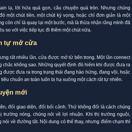
ain lạ, lời hứa quá gọn, câu chuyện quá tròn. Nhưng chúng
đó một chút tiền, một chút kỳ vọng, hoặc chỉ đơn giản là một
ông còn chỉ là quay lại một bước, mà là thừa nhận rằng mình đã
ều so với việc tiếp tục đi thêm một chút nữa.
h tự mở cửa
nhưng rất nhiều lần, cửa được mở từ bên trong. Một lần connect
ằng chắc không sao. Những quyết định đó hiếm khi được đưa ra
g được đưa ra trong trạng thái đang hào hứng, đang vội, hoặc
 tiêu chuẩn an toàn luôn bị hạ xuống một cách rất tự nhiên.
huyện mới
 tên, đổi giao diện, đổi bối cảnh. Thứ không đổi là cách chúng
trường nóng, chúng nói về lợi nhuận. Khi thị trường nguội,
g nói về đường tắt. Nội dung có thể thay, nhưng điểm chạm thì