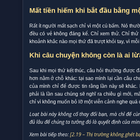
Mất tiền hiếm khi bắt đầu bằng mộ
Rất ít người mất sạch chỉ vì một cú bấm. Nó thư
đều có vẻ không đáng kể. Chỉ xem thử. Chỉ thử ít
khoảnh khắc nào mọi thứ đã trượt khỏi tay, vì mỗi
Khi câu chuyện không còn là ai lừ
Sau khi mọi thứ kết thúc, câu hỏi thường được đặt
hơn nằm ở chỗ khác: tại sao mình lại cần câu chu
của mình chỉ để được tin rằng lần này sẽ khác.
phải là lần sau chúng sẽ nghĩ ra chiêu gì mới, 
chỉ vì không muốn bỏ lỡ một viễn cảnh nghe quá 
Loạt bài này không cố thay đổi bạn, mà chỉ để cùn
đủ lâu để chúng ta tưởng đó là quyết định của mìn
Xem bài tiếp theo:
[2.19 – Thị trường không ghét b