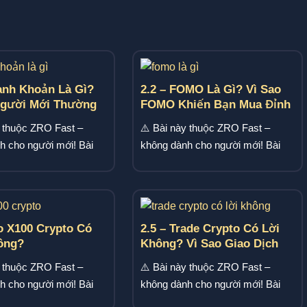
anh Khoản Là Gì?
2.2 – FOMO Là Gì? Vì Sao
Người Mới Thường
FOMO Khiến Bạn Mua Đỉnh
nh Thanh Khoản
Bán Đáy
y thuộc ZRO Fast –
⚠️ Bài này thuộc ZRO Fast –
h cho người mới! Bài
không dành cho người mới! Bài
 thanh khoản là...
này bàn về FOMO là gì,...
o X100 Crypto Có
2.5 – Trade Crypto Có Lời
ông?
Không? Vì Sao Giao Dịch
Nhiều Thường Thua
y thuộc ZRO Fast –
⚠️ Bài này thuộc ZRO Fast –
h cho người mới! Bài
không dành cho người mới! Bài
 kèo x100 crypto,...
này bàn về trade crypto có...