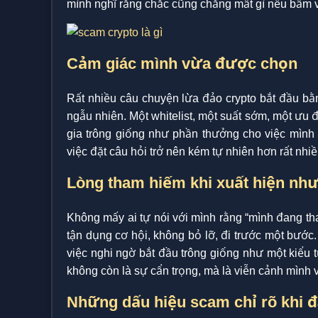
mình nghĩ rằng chắc cũng chẳng mất gì nếu bấm 
Cảm giác mình vừa được chọn
Rất nhiều câu chuyện lừa đảo crypto bắt đầu bằ
ngẫu nhiên. Một whitelist, một suất sớm, một ưu 
gia trông giống như phần thưởng cho việc mình 
việc đặt câu hỏi trở nên kém tự nhiên hơn rất nhiều
Lòng tham hiếm khi xuất hiện nh
Không mấy ai tự nói với mình rằng “mình đang t
tận dụng cơ hội, không bỏ lỡ, đi trước một bước.
việc nghi ngờ bắt đầu trông giống như một kiểu t
không còn là sự cẩn trọng, mà là viễn cảnh mình 
Những dấu hiệu scam chỉ rõ khi đ