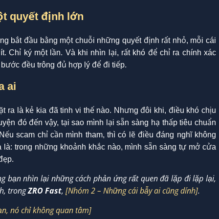
t quyết định lớn
ờng bắt đầu bằng một chuỗi những quyết định rất nhỏ, mỗi cái
. Chỉ ký một lần. Và khi nhìn lại, rất khó để chỉ ra chính xác
 bước đều trông đủ hợp lý để đi tiếp.
a ai
 ra là kẻ kia đã tinh vi thế nào. Nhưng đôi khi, điều khó chịu
yện đó đến vậy, tại sao mình lại sẵn sàng hạ thấp tiêu chuẩn
 Nếu scam chỉ cần mình tham, thì có lẽ điều đáng nghĩ không
mà là: trong những khoảnh khắc nào, mình sẵn sàng tự mở cửa
đẹp.
g bạn nhìn lại những cách phản ứng rất quen đã lặp đi lặp lại,
h, trong
ZRO Fast
,
[Nhóm 2 – Những cái bẫy ai cũng dính]
.
ạn, nó chỉ không quan tâm]