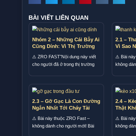
BÀI VIẾT LIÊN QUAN
Nhóm 2 – Những Cái Bẫy Ai
2.1 – Th
Cũng Dính: Vì Thị Trường
Vì Sao 
Không Cần Lừa Bạn, Nó
Trở Thà
⚠️ ZRO FAST"Nội dung này viết
⚠️ Bài nà
Chỉ Cần Bạn Là Chính Mình
cho người đã ở trong thị trường
không dàn
đủ lâu để hiểu mình...
này bàn về
2.3 – Gỡ Gạc Là Con Đường
2.4 – Kè
Ngắn Nhất Tới Cháy Tài
Thật Kh
Khoản
⚠️ Bài này thuộc ZRO Fast –
⚠️ Bài nà
không dành cho người mới! Bài
không dàn
này bàn về gỡ gạc trong...
này bàn về