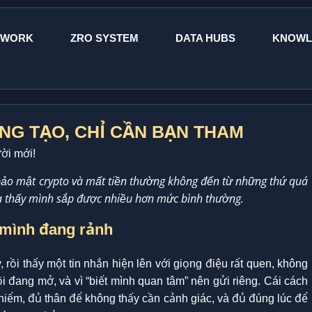
EWORK
ZRO SYSTEM
DATA HUBS
KNOWL
NG TẠO, CHỈ CẦN BẠN THAM
ời mới!
, bảo mật crypto và mất tiền thường không đến từ những thứ quá
a thấy mình sắp được nhiều hơn mức bình thường.
 mình đang rảnh
ồi thấy một tin nhắn hiện lên với giọng điệu rất quen, không
ội đang mở, và vì “biết mình quan tâm” nên gửi riêng. Cái cách
hiểm, đủ thân để không thấy cần cảnh giác, và đủ đúng lúc để