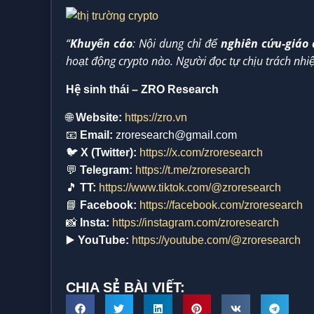
“
Khuyến cáo
: Nội dung chỉ để
nghiên cứu-giáo
hoạt động crypto nào. Người đọc tự chịu trách nhi
Hệ sinh thái – ZRO Research
🌐
Website:
https://zro.vn
📧
Email:
zroresearch@gmail.com
🐦
X (Twitter):
https://x.com/zroresearch
💬
Telegram:
https://t.me/zroresearch
🎵
TT:
https://www.tiktok.com/@zroresearch
📘
Facebook:
https://facebook.com/zroresearch
📸
Insta:
https://instagram.com/zroresearch
▶️
YouTube:
https://youtube.com/@zroresearch
CHIA SẺ BÀI VIẾT: