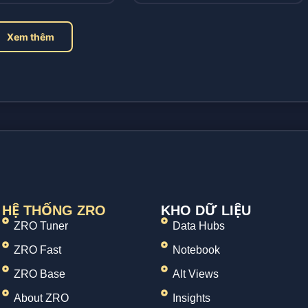
Xem thêm
HỆ THỐNG ZRO
KHO DỮ LIỆU
ZRO Tuner
Data Hubs
ZRO Fast
Notebook
ZRO Base
Alt Views
About ZRO
Insights