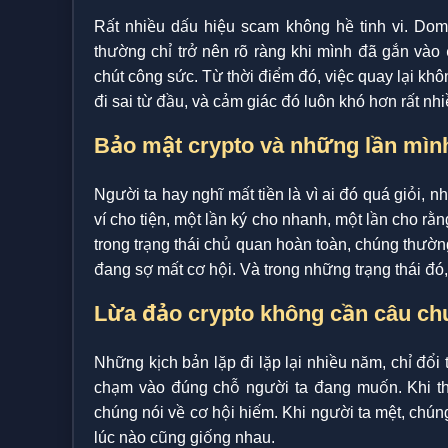
Rất nhiều dấu hiệu scam không hề tinh vi. Dom
thường chỉ trở nên rõ ràng khi mình đã gắn vào 
chút công sức. Từ thời điểm đó, việc quay lại kh
đi sai từ đầu, và cảm giác đó luôn khó hơn rất nhi
Bảo mật crypto và những lần mìn
Người ta hay nghĩ mất tiền là vì ai đó quá giỏi, 
ví cho tiện, một lần ký cho nhanh, một lần cho r
trong trạng thái chủ quan hoàn toàn, chúng thườn
đang sợ mất cơ hội. Và trong những trạng thái đó,
Lừa đảo crypto không cần câu c
Những kịch bản lặp đi lặp lại nhiều năm, chỉ đổi
chạm vào đúng chỗ người ta đang muốn. Khi thị 
chúng nói về cơ hội hiếm. Khi người ta mệt, chún
lúc nào cũng giống nhau.