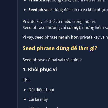
Private key
: dùng để ký và chi tiêu tài sản.
Seed phrase
: dùng để sinh ra và khôi phục 
Private key có thể có nhiều trong một ví.
Seed phrase thường chỉ có
một
, nhưng kiểm so
Vì vậy, seed phrase
mạnh hơn
private key về 
Seed phrase dùng để làm gì?
Seed phrase có hai vai trò chính:
1. Khôi phục ví
Khi:
Đổi điện thoại
Cài lại máy