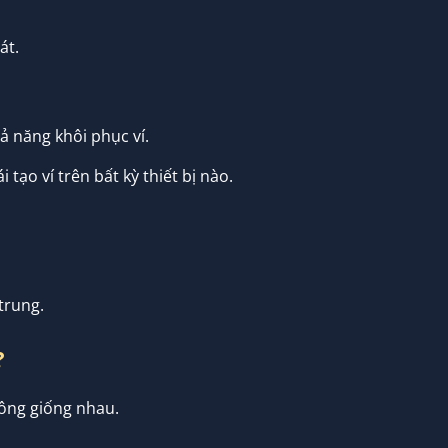
át.
ả năng khôi phục ví.
 tạo ví trên bất kỳ thiết bị nào.
trung.
?
hông giống nhau.