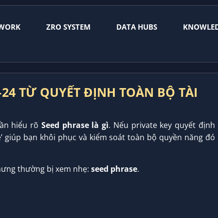
WORK
ZRO SYSTEM
DATA HUBS
KNOWLE
2–24 TỪ QUYẾT ĐỊNH TOÀN BỘ TÀI
cần hiểu rõ
Seed phrase là gì
. Nếu private key quyết định
 rễ’ giúp bạn khôi phục và kiểm soát toàn bộ quyền năng đó
nhưng thường bị xem nhẹ:
seed phrase
.