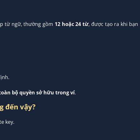
hợp từ ngữ, thường gồm
12 hoặc 24 từ
, được tạo ra khi bạn
ịnh.
toàn bộ quyền sở hữu trong ví
.
ng đến vậy?
e key.