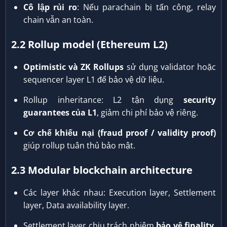
Cô lập rủi ro
: Nếu parachain bị tấn công, relay
chain vẫn an toàn.
2.2 Rollup model (Ethereum L2)
Optimistic và ZK Rollups
sử dụng validator hoặc
sequencer layer L1 để bảo vệ dữ liệu.
Rollup inheritance: L2 tận dụng
security
guarantees của L1
, giảm chi phí bảo vệ riêng.
Cơ chế khiếu nại (fraud proof / validity proof)
giúp rollup tuân thủ bảo mật.
2.3 Modular blockchain architecture
Các layer khác nhau: Execution layer, Settlement
layer, Data availability layer.
Settlement layer chịu trách nhiệm
bảo vệ finality
,