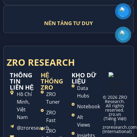
NỀN TẢNG TƯ DUY
ZRO RESEARCH
THÔNG
HỆ
KHO DỮ
TIN
THỐNG
LIỆU
LIÊN HỆ
ZRO
Data
Hồ Chí
ZRO
Hubs
© 2026 ZRO
Minh,
Tuner
Research.
All rights
Notebook
Việt
reserved.
ZRO
zro.vn
Nam
Alt
(Tiếng Việt)
Fast
|
Views
zroresearch.com
@zroresearch
ZRO
(International)
Insights