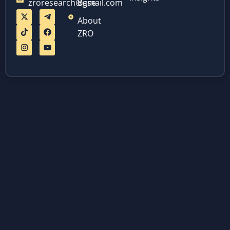
zroresearch@gmail.com
Base
About
ZRO