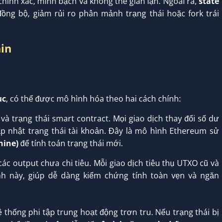
hính xác, minh bạch và không thể gian lận. Ngoài ra,
state
ng bộ, giảm rủi ro phân mảnh trạng thái hoặc fork trái
ain
ục
, có thể được mô hình hóa theo hai cách chính:
 và trạng thái smart contract. Mọi giao dịch thay đổi số dư
p nhật trạng thái tài khoản. Đây là mô hình Ethereum sử
hine)
để tính toán trạng thái mới.
các output chưa chi tiêu. Mỗi giao dịch tiêu thụ UTXO cũ và
nh này, giúp dễ dàng kiểm chứng tính toàn vẹn và ngăn
ệ thống phi tập trung hoạt động trơn tru. Nếu trạng thái bị