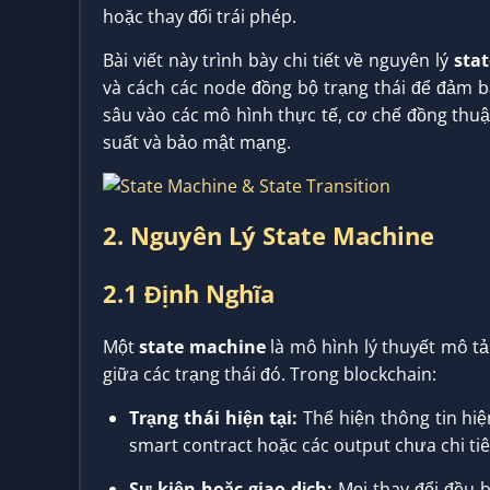
hoặc thay đổi trái phép.
Bài viết này trình bày chi tiết về nguyên lý
sta
và cách các node đồng bộ trạng thái để đảm b
sâu vào các mô hình thực tế, cơ chế đồng thuận
suất và bảo mật mạng.
2. Nguyên Lý State Machine
2.1 Định Nghĩa
Một
state machine
là mô hình lý thuyết mô tả
giữa các trạng thái đó. Trong blockchain:
Trạng thái hiện tại:
Thể hiện thông tin hiệ
smart contract hoặc các output chưa chi tiê
Sự kiện hoặc giao dịch:
Mọi thay đổi đều b