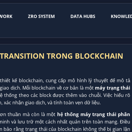
WORK
ZRO SYSTEM
DATA HUBS
KNOWLE
E TRANSITION TRONG BLOCKCHAIN
thiết kế blockchain, cung cấp mô hình lý thuyết để mô tả
 giao dịch. Mỗi blockchain về cơ bản là một
máy trạng thái
hệ thống theo các block được thêm vào chuỗi. Việc hiểu rõ
 xác nhận giao dịch, và tính toàn vẹn dữ liệu.
 đơn thuần mà còn là một
hệ thống máy trạng thái phân
 minh và lưu trữ một cách nhất quán trên toàn mạng. Điều
m bảo rằng trạng thái của blockchain không thể bị gian lận