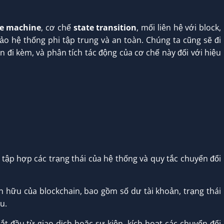
te machine
, cơ chế
state transition
, mối liên hệ với block,
ảo hệ thống phi tập trung và an toàn. Chúng ta cũng sẽ đi
 đi kèm, và phân tích tác động của cơ chế này đối với hiệu
 tập hợp các trạng thái của hệ thống và quy tắc chuyển đổi
n hữu của blockchain, bao gồm số dư tài khoản, trạng thái
u.
ắt đầu từ giao dịch hoặc sự kiện, kích hoạt các chuyển đổi