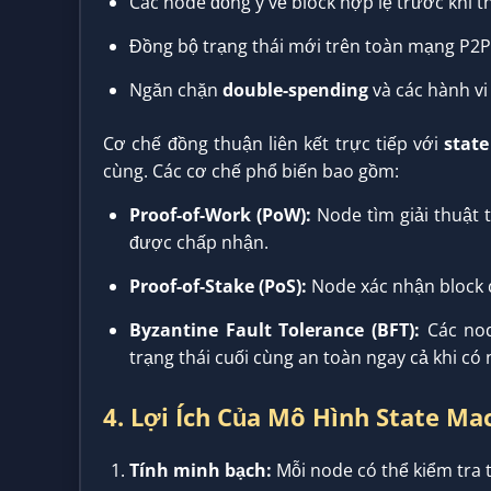
Các node đồng ý về block hợp lệ trước khi t
Đồng bộ trạng thái mới trên toàn mạng P2P
Ngăn chặn
double-spending
và các hành vi 
Cơ chế đồng thuận liên kết trực tiếp với
state
cùng. Các cơ chế phổ biến bao gồm:
Proof-of-Work (PoW):
Node tìm giải thuật 
được chấp nhận.
Proof-of-Stake (PoS):
Node xác nhận block d
Byzantine Fault Tolerance (BFT):
Các nod
trạng thái cuối cùng an toàn ngay cả khi có 
4. Lợi Ích Của Mô Hình State Ma
Tính minh bạch:
Mỗi node có thể kiểm tra tr