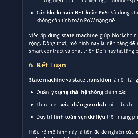
nhưng hiệu quả trong việc ngăn double-spe
Các blockchain BFT hoặc PoS:
Sử dụng sta
không cần tính toán PoW nặng nề.
Việc áp dụng
state machine
giúp blockchain
rộng. Đồng thời, mô hình này là nền tảng để
smart contract và phát triển DeFi hay hạ tầng 
6. Kết Luận
State machine
và
state transition
là nền tảng
Quản lý
trạng thái hệ thống
chính xác.
Thực hiện
xác nhận giao dịch
minh bạch.
Duy trì
tính toàn vẹn dữ liệu
trên mạng phi
Hiểu rõ mô hình này là tiền đề để nghiên cứu