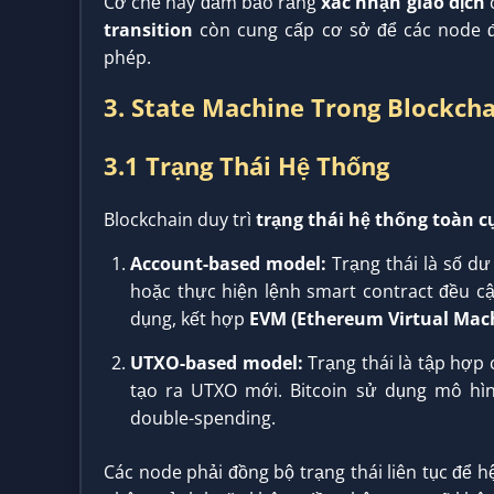
Cơ chế này đảm bảo rằng
xác nhận giao dịch
c
transition
còn cung cấp cơ sở để các node đồ
phép.
3. State Machine Trong Blockch
3.1 Trạng Thái Hệ Thống
Blockchain duy trì
trạng thái hệ thống toàn c
Account-based model:
Trạng thái là số dư
hoặc thực hiện lệnh smart contract đều cậ
dụng, kết hợp
EVM (Ethereum Virtual Mac
UTXO-based model:
Trạng thái là tập hợp 
tạo ra UTXO mới. Bitcoin sử dụng mô hì
double-spending.
Các node phải đồng bộ trạng thái liên tục để h