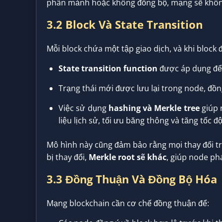
phân mảnh hoặc không đồng bộ, mạng sẽ khôn
3.2 Block Và State Transition
Mỗi block chứa một tập giao dịch, và khi block
State transition function
được áp dụng để t
Trạng thái mới được lưu lại trong node, đồ
Việc sử dụng
hashing và Merkle tree
giúp 
liệu lịch sử, tối ưu băng thông và tăng tốc đ
Mô hình này cũng đảm bảo rằng mọi thay đổi tr
bị thay đổi,
Merkle root sẽ khác
, giúp node ph
3.3 Đồng Thuận Và Đồng Bộ Hóa
Mạng blockchain cần cơ chế đồng thuận để: