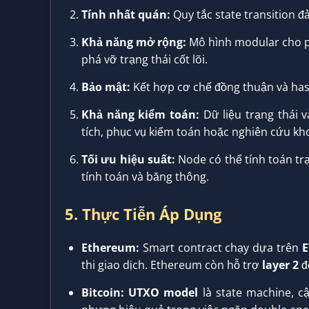
Tính nhất quán:
Quy tắc state transition đ
Khả năng mở rộng:
Mô hình modular cho ph
phá vỡ trạng thái cốt lõi.
Bảo mật:
Kết hợp cơ chế đồng thuận và has
Khả năng kiểm toán:
Dữ liệu trạng thái v
tích, phục vụ kiểm toán hoặc nghiên cứu kh
Tối ưu hiệu suất:
Node có thể tính toán trạ
tính toán và băng thông.
5. Thực Tiễn Áp Dụng
Ethereum:
Smart contract chạy dựa trên
E
thi giao dịch. Ethereum còn hỗ trợ
layer 2
để
Bitcoin:
UTXO model
là state machine, c