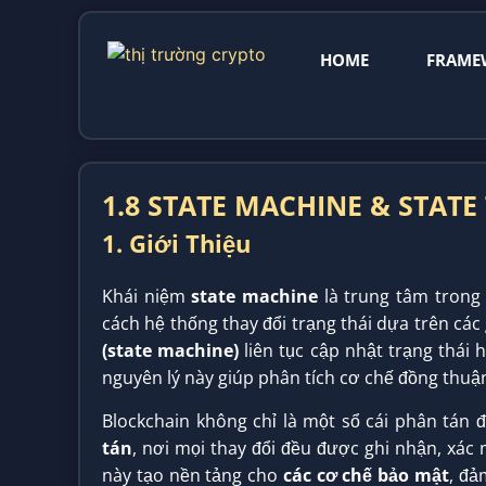
HOME
FRAME
1.8 STATE MACHINE & STAT
1. Giới Thiệu
Khái niệm
state machine
là trung tâm trong 
cách hệ thống thay đổi trạng thái dựa trên các
(state machine)
liên tục cập nhật trạng thái 
nguyên lý này giúp phân tích cơ chế đồng thuận,
Blockchain không chỉ là một sổ cái phân tán
tán
, nơi mọi thay đổi đều được ghi nhận, xác
này tạo nền tảng cho
các cơ chế bảo mật
, đả