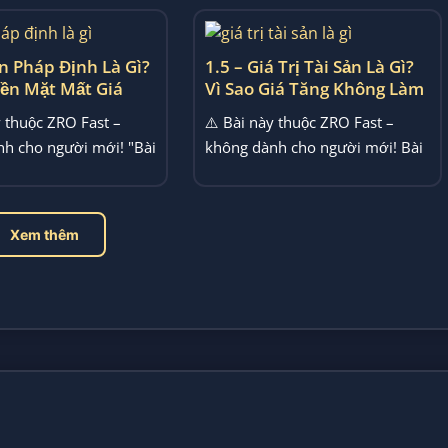
ền Pháp Định Là Gì?
1.5 – Giá Trị Tài Sản Là Gì?
iền Mặt Mất Giá
Vì Sao Giá Tăng Không Làm
ời Gian
Bạn Giàu Hơn
y thuộc ZRO Fast –
⚠️ Bài này thuộc ZRO Fast –
h cho người mới! "Bài
không dành cho người mới! Bài
 việc tiền pháp...
này bàn về việc giá trị...
Xem thêm