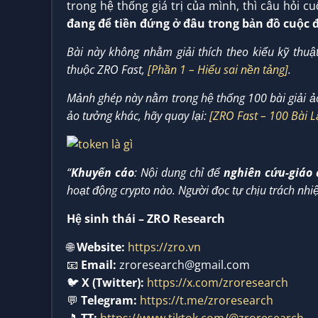
trong hệ thống giá trị của mình, thì câu hỏi c
đang để tiền đứng ở đâu trong bản đồ cuộc 
Bài này không nhằm giải thích theo kiểu kỹ thuậ
thuộc ZRO Fast,
[Phần 1 – Hiểu sai nền tảng]
.
Mảnh ghép này nằm trong hệ thống 100 bài giải ảo 
ảo tưởng khác, hãy quay lại:
[ZRO Fast – 100 Bài 
“
Khuyến cáo
: Nội dung chỉ để
nghiên cứu-giáo 
hoạt động crypto nào. Người đọc tự chịu trách nhi
Hệ sinh thái – ZRO Research
🌐
Website:
https://zro.vn
📧
Email:
zroresearch@gmail.com
🐦
X (Twitter):
https://x.com/zroresearch
💬
Telegram:
https://t.me/zroresearch