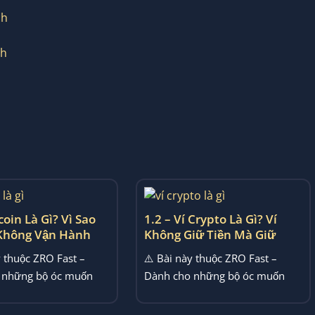
ch
ch
coin Là Gì? Vì Sao
1.2 – Ví Crypto Là Gì? Ví
 Không Vận Hành
Không Giữ Tiền Mà Giữ
n Truyền Thống
Quyền Sở Hữu
y thuộc ZRO Fast –
⚠️ Bài này thuộc ZRO Fast –
 những bộ óc muốn
Dành cho những bộ óc muốn
i sự choáng ngợp...
thoát khỏi sự choáng ngợp...