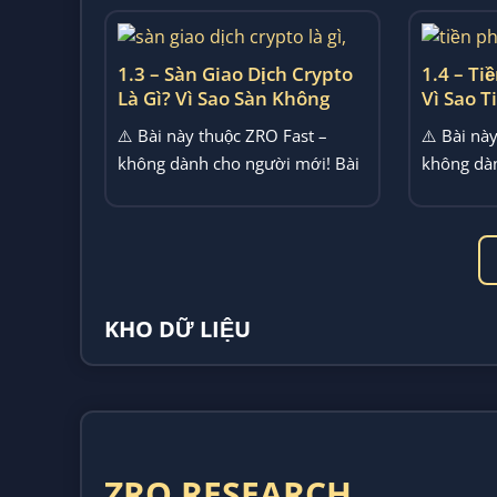
1.3 – Sàn Giao Dịch Crypto
1.4 – Ti
Là Gì? Vì Sao Sàn Không
Vì Sao T
Phải Ngân Hàng
Theo Th
⚠️ Bài này thuộc ZRO Fast –
⚠️ Bài nà
không dành cho người mới! Bài
không dàn
này bàn về việc sàn giao...
này bàn về
KHO DỮ LIỆU
ZRO RESEARCH