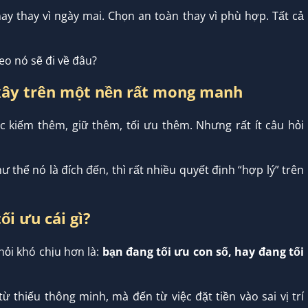
nay thay vì ngày mai. Chọn an toàn thay vì phù hợp. Tất cả
heo nó sẽ đi về đâu?
 xây trên một nền rất mong manh
ệc kiếm thêm, giữ thêm, tối ưu thêm. Nhưng rất ít câu hỏi
 thể nó là đích đến, thì rất nhiều quyết định “hợp lý” trên
ối ưu cái gì?
 hỏi khó chịu hơn là:
bạn đang tối ưu con số, hay đang tối
ừ thiếu thông minh, mà đến từ việc đặt tiền vào sai vị trí