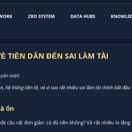
WORK
ZRO SYSTEM
DATA HUBS
KNOWLE
I VỀ TIỀN DẪN ĐẾN SAI LẦM TÀI
ười mới!
iền, hệ thống tiền tệ, và vì sao rất nhiều sai lầm tài chính bắt đầu
là ổn
t câu rất đơn giản: có đủ tiền không? Và rất nhiều lo lắng