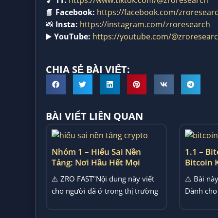
🎵
TT:
https://www.tiktok.com/@zroresearch
📘
Facebook:
https://facebook.com/zroresear
📸
Insta:
https://instagram.com/zroresearch
▶️
YouTube:
https://youtube.com/@zroresear
CHIA SẺ BÀI VIẾT:
BÀI VIẾT LIÊN QUAN
Nhóm 1 – Hiểu Sai Nền
1.1 – Bit
Tảng: Nơi Hầu Hết Mọi
Bitcoin
Người Bước Vào Crypto Với
Như Tiề
⚠️ ZRO FAST"Nội dung này viết
⚠️ Bài nà
Một Bản Đồ Đã Không Còn
cho người đã ở trong thị trường
Dành cho
Khớp
đủ lâu để hiểu mình...
thoát khỏ