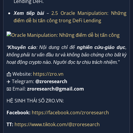
Lending DeFi.
–
2.5 Oracle Manipulation: Những
Xem tiếp bài
điểm dễ bị tấn công trong DeFi Lending
“
Khuyến cáo
: Nội dung chỉ để
nghiên cứu-giáo dục
,
không phải tư vấn đầu tư và không bảo chứng cho bất kỳ
hoạt động crypto nào. Người đọc tự chịu trách nhiệm.”
📩 Website:
https://zro.vn
✈️ Telegram:
@zroresearch
📧 Email:
zroresearch@gmail.com
HỆ SINH THÁI SỐ ZRO.VN:
Facebook:
https://facebook.com/zroresearch
TT:
https://www.tiktok.com/@zroresearch