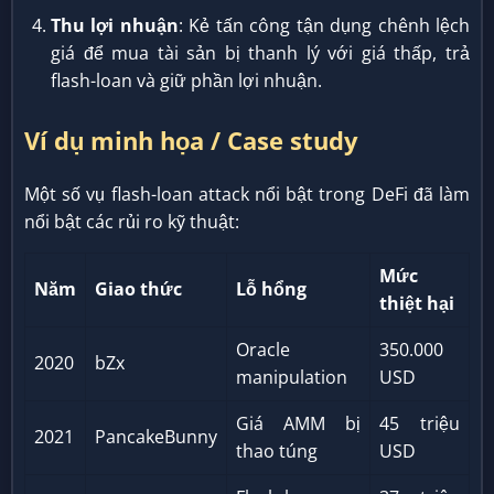
Thu lợi nhuận
: Kẻ tấn công tận dụng chênh lệch
giá để mua tài sản bị thanh lý với giá thấp, trả
flash-loan và giữ phần lợi nhuận.
Ví dụ minh họa / Case study
Một số vụ flash-loan attack nổi bật trong DeFi đã làm
nổi bật các rủi ro kỹ thuật:
Mức
Năm
Giao thức
Lỗ hổng
thiệt hại
Oracle
350.000
2020
bZx
manipulation
USD
Giá AMM bị
45 triệu
2021
PancakeBunny
thao túng
USD