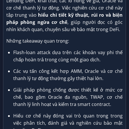
Lending DeFi, khai thác các lỗ hổng về giá, Oracle và
cơ chế thanh lý tự động. Việc nghiên cứu cơ chế này
tập trung vào
hiểu chi tiết kỹ thuật, rủi ro và biện
pháp phòng ngừa cơ chế
, giúp người đọc có góc
nhìn khách quan, chuyên sâu về bảo mật trong DeFi.
Những takeaway quan trọng:
Flash-loan attack dựa trên các khoản vay phi thế
chấp hoàn trả trong cùng một giao dịch.
Các vụ tấn công kết hợp AMM, Oracle và cơ chế
thanh lý tự động thường gây thiệt hại lớn.
Giải pháp phòng chống được thiết kế ở mức cơ
chế, bao gồm Oracle đa nguồn, TWAP, cơ chế
thanh lý linh hoạt và kiểm tra smart contract.
Hiểu cơ chế này đóng vai trò quan trọng trong
việc phân tích, đánh giá và nghiên cứu bảo mật