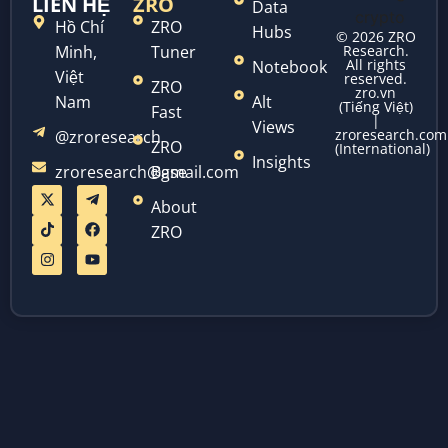
LIÊN HỆ
ZRO
Data
Hồ Chí
ZRO
Hubs
© 2026 ZRO
Minh,
Tuner
Research.
All rights
Notebook
Việt
reserved.
ZRO
zro.vn
Nam
Alt
(Tiếng Việt)
Fast
|
Views
zroresearch.com
@zroresearch
ZRO
(International)
Insights
zroresearch@gmail.com
Base
About
ZRO