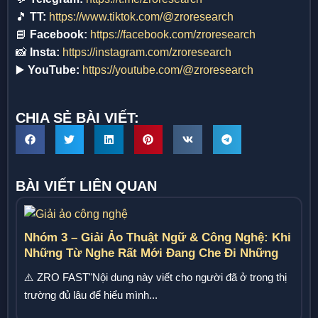
🎵
TT:
https://www.tiktok.com/@zroresearch
📘
Facebook:
https://facebook.com/zroresearch
📸
Insta:
https://instagram.com/zroresearch
▶️
YouTube:
https://youtube.com/@zroresearch
CHIA SẺ BÀI VIẾT:
BÀI VIẾT LIÊN QUAN
Nhóm 3 – Giải Ảo Thuật Ngữ & Công Nghệ: Khi
Những Từ Nghe Rất Mới Đang Che Đi Những
Cơ Chế Rất Cũ
⚠️ ZRO FAST"Nội dung này viết cho người đã ở trong thị
trường đủ lâu để hiểu mình...