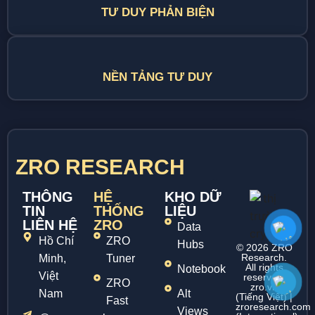
TƯ DUY PHẢN BIỆN
NỀN TẢNG TƯ DUY
ZRO RESEARCH
THÔNG
HỆ
KHO DỮ
TIN
THỐNG
LIỆU
LIÊN HỆ
ZRO
Data
Hồ Chí
ZRO
Hubs
© 2026 ZRO
Research.
Minh,
Tuner
All rights
Notebook
Việt
reserved.
ZRO
zro.vn
Nam
Alt
(Tiếng Việt) |
Fast
zroresearch.com
Views