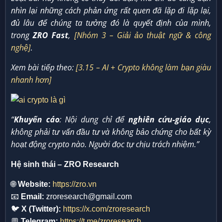
nhìn lại những cách phản ứng rất quen đã lặp đi lặp lại,
đủ lâu để chúng ta tưởng đó là quyết định của mình,
trong
ZRO Fast
,
[Nhóm 3 – Giải ảo thuật ngữ & công
nghệ]
.
Xem bài tiếp theo:
[3.15 – AI + Crypto không làm bạn giàu
nhanh hơn]
“
Khuyến cáo
: Nội dung chỉ để
nghiên cứu-giáo dục
,
không phải tư vấn đầu tư và không bảo chứng cho bất kỳ
hoạt động crypto nào. Người đọc tự chịu trách nhiệm.”
Hệ sinh thái – ZRO Research
🌐
Website:
https://zro.vn
📧
Email:
zroresearch@gmail.com
🐦
X (Twitter):
https://x.com/zroresearch
💬
Telegram:
https://t.me/zroresearch