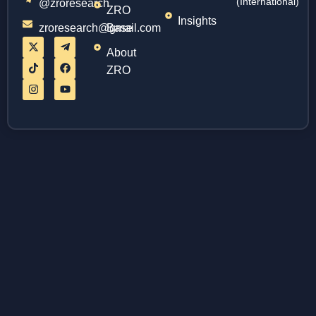
(International)
@zroresearch
ZRO
Insights
zroresearch@gmail.com
Base
About
ZRO