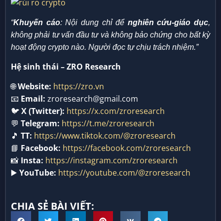
“
Khuyến cáo
: Nội dung chỉ để
nghiên cứu-giáo dục
,
không phải tư vấn đầu tư và không bảo chứng cho bất kỳ
hoạt động crypto nào. Người đọc tự chịu trách nhiệm.”
Hệ sinh thái – ZRO Research
🌐
Website:
https://zro.vn
📧
Email:
zroresearch@gmail.com
🐦
X (Twitter):
https://x.com/zroresearch
💬
Telegram:
https://t.me/zroresearch
🎵
TT:
https://www.tiktok.com/@zroresearch
📘
Facebook:
https://facebook.com/zroresearch
📸
Insta:
https://instagram.com/zroresearch
▶️
YouTube:
https://youtube.com/@zroresearch
CHIA SẺ BÀI VIẾT: