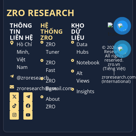
ZRO RESEARCH
THÔNG
HỆ
KHO
TIN
THỐNG
DỮ
LIÊN HỆ
ZRO
LIỆU
Hồ Chí
ZRO
Data
© 2026 ZRO
Minh,
Tuner
Hubs
Research.
All rights
Việt
reserved.
ZRO
Notebook
zro.vn
Nam
(Tiếng Việt)
Fast
Alt
|
zroresearch.com
@zroresearch
ZRO
Views
(International)
zroresearch@gmail.com
Base
Insights
About
ZRO