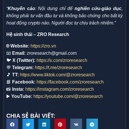
“
Khuyến cáo
: Nội dung chỉ để
nghiên cứu-giáo dục
,
không phải tư vấn đầu tư và không bảo chứng cho bất kỳ
hoạt động crypto nào. Người đọc tự chịu trách nhiệm.”
Hệ sinh thái – ZRO Research
🌐
Website:
https://zro.vn
📧
Email:
zroresearch@gmail.com
🐦
X (Twitter):
https://x.com/zroresearch
💬
Telegram:
https://t.me/zroresearch
🎵
TT:
https://www.tiktok.com/@zroresearch
📘
Facebook:
https://facebook.com/zroresearch
📸
Insta:
https://instagram.com/zroresearch
▶️
YouTube:
https://youtube.com/@zroresearch
CHIA SẺ BÀI VIẾT: