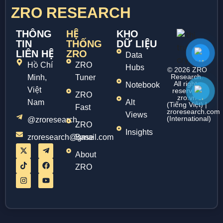
ZRO RESEARCH
THÔNG
HỆ
KHO
TIN
THỐNG
DỮ LIỆU
LIÊN HỆ
ZRO
Data
Hồ Chí
ZRO
Hubs
© 2026 ZRO
Research.
Minh,
Tuner
All rights
Notebook
Việt
reserved.
ZRO
zro.vn
Nam
Alt
(Tiếng Việt) |
Fast
zroresearch.com
Views
(International)
@zroresearch
ZRO
Insights
zroresearch@gmail.com
Base
About
ZRO