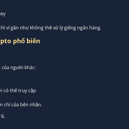
key
 chỉ ví gần như không thể xử lý giống ngân hàng.
pto phổ biến
c
t của người khác:
i có thể truy cập
n chí của bên nhận.
rả.