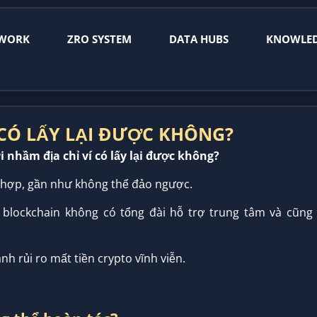
WORK
ZRO SYSTEM
DATA HUBS
KNOWLE
Í CÓ LẤY LẠI ĐƯỢC KHÔNG?
i nhầm địa chỉ ví có lấy lại được không?
ng hợp, gần như không thể đảo ngược.
 blockchain không có tổng đài hỗ trợ trung tâm và cũng
ánh rủi ro mất tiền crypto vĩnh viễn.