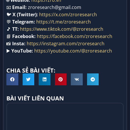
🌐
Website:
https://zro.vn
📧
Email:
zroresearch@gmail.com
🐦
X (Twitter):
https://x.com/zroresearch
💬
Telegram:
https://t.me/zroresearch
🎵
TT:
https://www.tiktok.com/@zroresearch
📘
Facebook:
https://facebook.com/zroresearch
📸
Insta:
https://instagram.com/zroresearch
▶️
YouTube:
https://youtube.com/@zroresearch
CHIA SẺ BÀI VIẾT:
BÀI VIẾT LIÊN QUAN