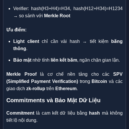
Verifier: hash(H3+H4)=H34, hash(H12+H34)=H1234
→ so sánh với
Merkle Root
Ưu điểm:
Light client
chỉ cần vài hash → tiết kiệm
băng
thông
.
Bảo mật
nhờ tính
liên kết băm
, ngăn chặn gian lận.
Merkle Proof
là cơ chế nền tảng cho các
SPV
(Simplified Payment Verification)
trong
Bitcoin
và các
giao dịch
zk-rollup
trên
Ethereum
.
Commitments và Bảo Mật Dữ Liệu
Commitment
là cam kết dữ liệu bằng
hash
mà không
tiết lộ nội dung.