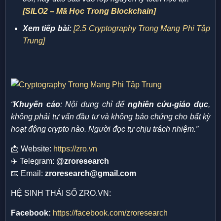
[SILO2 –
Mã Học Trong Blockchain]
Xem tiếp bài:
[2.5 Cryptography Trong Mạng Phi Tập
Trung]
“
Khuyến cáo
: Nội dung chỉ để
nghiên cứu-giáo dục
,
không phải tư vấn đầu tư và không bảo chứng cho bất kỳ
hoạt động crypto nào. Người đọc tự chịu trách nhiệm.”
📩 Website:
https://zro.vn
✈️ Telegram:
@zroresearch
📧 Email:
zroresearch@gmail.com
HỆ SINH THÁI SỐ ZRO.VN:
Facebook:
https://facebook.com/zroresearch