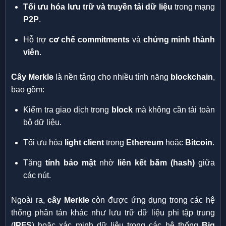
Tối ưu hóa lưu trữ và truyền tải dữ liệu
trong mạng
P2P
.
Hỗ trợ
cơ chế commitments
và
chứng minh thành
viên
.
Cây Merkle
là nền tảng cho nhiều tính năng
blockchain
,
bao gồm:
Kiểm tra giao dịch trong
block
mà không cần tải toàn
bộ dữ liệu.
Tối ưu hóa
light client
trong
Ethereum
hoặc
Bitcoin
.
Tăng
tính bảo mật
nhờ
liên kết băm (hash)
giữa
các nút.
Ngoài ra,
cây Merkle
còn được ứng dụng trong các hệ
thống phân tán khác như lưu trữ dữ liệu phi tập trung
(
IPFS
) hoặc xác minh dữ liệu trong các hệ thống
Big