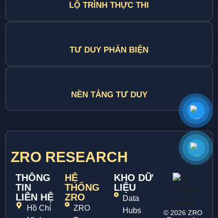
LỘ TRÌNH THỰC THI
TƯ DUY PHẢN BIỆN
NỀN TẢNG TƯ DUY
ZRO RESEARCH
THÔNG
HỆ
KHO DỮ
TIN
THỐNG
LIỆU
LIÊN HỆ
ZRO
Data
Hồ Chí
ZRO
Hubs
© 2026 ZRO