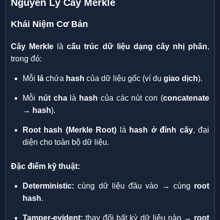
Nguyên Lý Cây Merkle
Khái Niệm Cơ Bản
Cây Merkle
là
cấu trúc dữ liệu dạng cây nhị phân
,
trong đó:
Mỗi
lá
chứa
hash
của dữ liệu gốc (ví dụ
giao dịch
).
Mỗi
nút cha
là
hash
của các nút con (
concatenate
→ hash
).
Root hash (Merkle Root)
là
hash ở đỉnh cây
, đại
diện cho toàn bộ dữ liệu.
Đặc điểm kỹ thuật:
Deterministic:
cùng dữ liệu đầu vào → cùng
root
hash
.
Tamper-evident:
thay đổi bất kỳ dữ liệu nào →
root