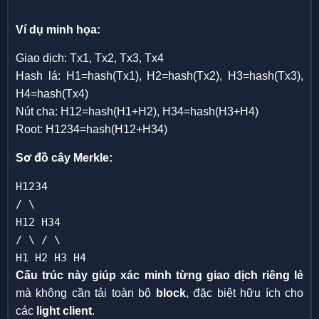
Ví dụ minh họa:
Giao dịch: Tx1, Tx2, Tx3, Tx4
Hash lá: H1=hash(Tx1), H2=hash(Tx2), H3=hash(Tx3),
H4=hash(Tx4)
Nút cha: H12=hash(H1+H2), H34=hash(H3+H4)
Root: H1234=hash(H12+H34)
Sơ đồ cây Merkle:
H1234
/ \
H12 H34
/ \ / \
H1
H2
H3
H4
Cấu trúc này giúp xác minh từng giao dịch riêng lẻ
mà không cần tải toàn bộ
block
, đặc biệt hữu ích cho
các
light client
.