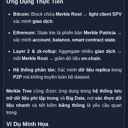
Ứng Dụng Thực Tiễn
Bitcoin:
Block chứa
Merkle Root
→
light client SPV
xác minh
giao dịch
.
Ethereum:
State trie là phiên bản
Merkle Patricia
→
xác minh
account, balance, smart contract state
.
Layer 2 & zk-rollup:
Aggregate nhiều
giao dịch
→
một
Merkle Root
→ giảm dữ liệu
on-chain
.
Hệ thống phân tán:
Xác minh
dữ liệu replica
trong
P2P
mà không truyền toàn bộ dataset.
Merkle Tree
cũng được ứng dụng trong
hệ thống lưu
trữ dữ liệu phi tập trung
và
Big Data
, nơi
xác thực dữ
liệu nhanh
và tiết kiệm
băng thông
là yêu cầu quan
trọng.
Ví Dụ Minh Họa