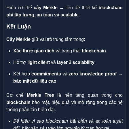
Hiểu cơ chế
cây Merkle
→ tiền đề thiết kế
blockchain
phi tập trung, an toàn và scalable
.
Kết Luận
Cây Merkle
giữ vai trò trung tâm trong:
Xác thực giao dịch
và trạng thái
blockchain
.
Hỗ trợ
light client
và
layer 2 scalability
.
Kết hợp
commitments
và
zero knowledge proof
→
bảo mật dữ liệu cao
.
Cơ chế
Merkle Tree
là nền tảng quan trọng cho
blockchain
bảo mật, hiệu quả và mở rộng trong các hệ
thống phân tán hiện đại.
Để hiểu vì sao blockchain bất biến và an toàn tuyệt
đối, hãy đào sâu vào lớp nguyên lý toán học tại: