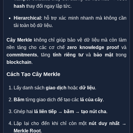
hash
thay đổi ngay lập tức.
Hierarchical:
hỗ trợ xác minh nhanh mà không cần
tải toàn bộ dữ liệu.
Cây Merkle
không chỉ giúp bảo vệ dữ liệu mà còn làm
nền tảng cho các cơ chế
zero knowledge proof
và
commitments
, tăng
tính riêng tư
và
bảo mật
trong
blockchain
.
Cách Tạo Cây Merkle
Lấy danh sách
giao dịch
hoặc
dữ liệu
.
Băm
từng giao dịch để tạo các
lá của cây
.
Ghép hai
lá liên tiếp → băm → tạo nút cha
.
Lặp lại cho đến khi chỉ còn một
nút duy nhất →
Merkle Root
.