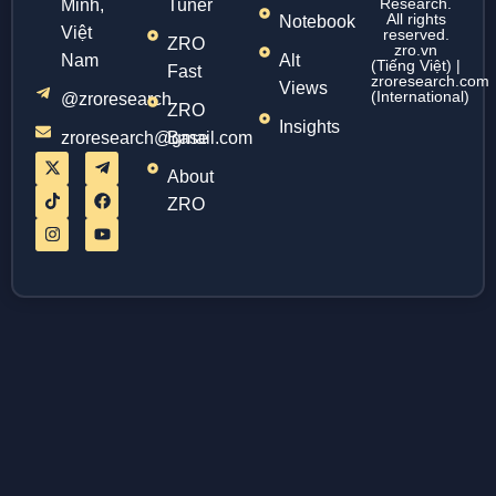
Research.
Minh,
Tuner
All rights
Notebook
Việt
reserved.
ZRO
zro.vn
Nam
Alt
(Tiếng Việt) |
Fast
zroresearch.com
Views
(International)
@zroresearch
ZRO
Insights
zroresearch@gmail.com
Base
About
ZRO