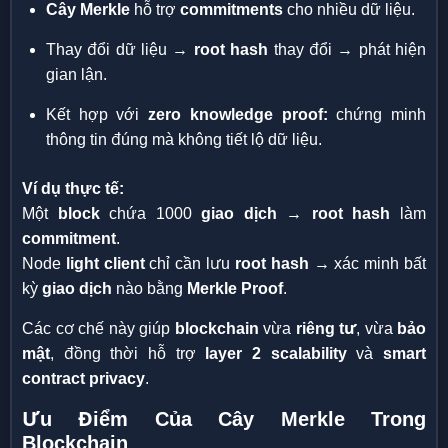
Cây Merkle
hỗ trợ
commitments
cho nhiều dữ liệu.
Thay đổi dữ liệu →
root hash
thay đổi → phát hiện
gian lận.
Kết hợp với
zero knowledge proof:
chứng minh
thông tin đúng mà không tiết lộ dữ liệu.
Ví dụ thực tế:
Một
block
chứa 1000
giao dịch
→
root hash
làm
commitment
.
Node
light client
chỉ cần lưu
root hash
→ xác minh bất
kỳ
giao dịch
nào bằng
Merkle Proof
.
Các cơ chế này giúp
blockchain
vừa
riêng tư
, vừa
bảo
mật
, đồng thời hỗ trợ
layer 2 scalability
và
smart
contract privacy
.
Ưu Điểm Của Cây Merkle Trong
Blockchain