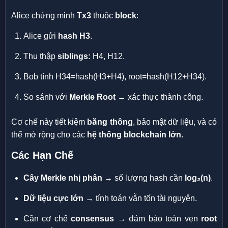
Alice chứng minh
Tx3
thuộc
block
:
Alice gửi
hash H3
.
Thu thập
siblings:
H4, H12.
Bob tính H34=hash(H3+H4), root=hash(H12+H34).
So sánh với
Merkle Root
→ xác thực thành công.
Cơ chế này tiết kiệm
băng thông
, bảo mật dữ liệu, và có
thể mở rộng cho các
hệ thống blockchain lớn
.
Các Hạn Chế
Cây Merkle nhị phân
→ số lượng hash cần
log₂(n)
.
Dữ liệu cực lớn
→ tính toán vẫn tốn tài nguyên.
Cần cơ chế
consensus
→ đảm bảo toàn vẹn
root