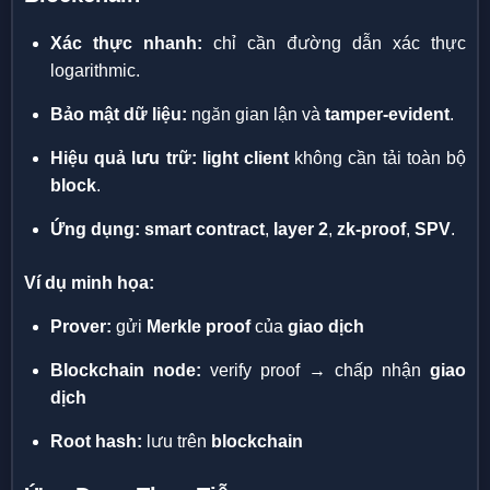
Xác thực nhanh:
chỉ cần đường dẫn xác thực
logarithmic.
Bảo mật dữ liệu:
ngăn gian lận và
tamper-evident
.
Hiệu quả lưu trữ:
light client
không cần tải toàn bộ
block
.
Ứng dụng:
smart contract
,
layer 2
,
zk-proof
,
SPV
.
Ví dụ minh họa:
Prover:
gửi
Merkle proof
của
giao dịch
Blockchain node:
verify proof → chấp nhận
giao
dịch
Root hash:
lưu trên
blockchain