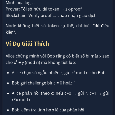
Minh họa logic:
Prover: Tôi sở hữu đủ token → zk-proof
Blockchain: Verify proof → chấp nhận giao dịch
Node không biết số token cụ thể, chỉ biết “đủ điều
kiện”.
Ví Dụ Giải Thích
Alice chứng minh với Bob rằng cô biết số bí mật x sao
cho x² ≡ y (mod n) mà không tiết lộ x:
Alice chọn số ngẫu nhiên r, gửi r² mod n cho Bob
Bob gửi challenge bit c = 0 hoặc 1
Alice phản hồi theo c: nếu c=0 → gửi r, c=1 → gửi
r*x mod n
Bob kiểm tra tính hợp lệ của phản hồi