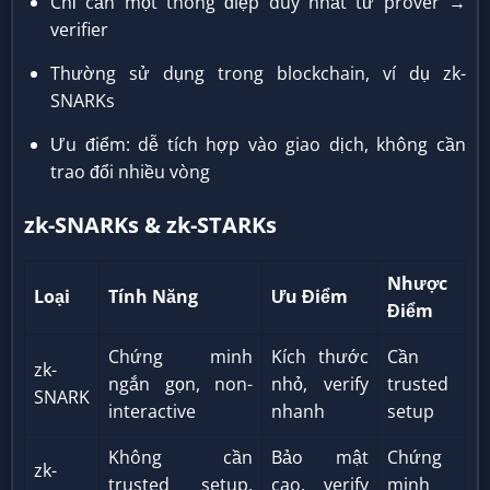
Chỉ cần một thông điệp duy nhất từ prover →
verifier
Thường sử dụng trong blockchain, ví dụ zk-
SNARKs
Ưu điểm: dễ tích hợp vào giao dịch, không cần
trao đổi nhiều vòng
zk-SNARKs & zk-STARKs
Nhược
Loại
Tính Năng
Ưu Điểm
Điểm
Chứng minh
Kích thước
Cần
zk-
ngắn gọn, non-
nhỏ, verify
trusted
SNARK
interactive
nhanh
setup
Không cần
Bảo mật
Chứng
zk-
trusted setup,
cao, verify
minh