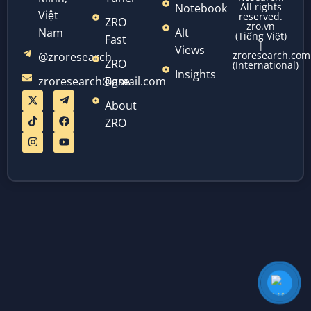
All rights
Notebook
Việt
reserved.
ZRO
zro.vn
Nam
Alt
(Tiếng Việt)
Fast
|
Views
zroresearch.com
@zroresearch
ZRO
(International)
Insights
zroresearch@gmail.com
Base
About
ZRO