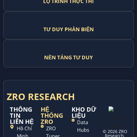
LỘ TRÌNH THỰC THI
TƯ DUY PHẢN BIỆN
NỀN TẢNG TƯ DUY
ZRO RESEARCH
THÔNG
HỆ
KHO DỮ
TIN
THỐNG
LIỆU
LIÊN HỆ
ZRO
Data
Hồ Chí
ZRO
Hubs
© 2026 ZRO
Minh,
Tuner
Research.