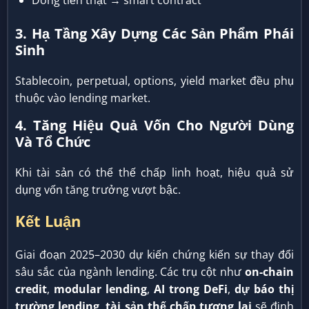
Dòng tiền thật → smart contract
3. Hạ Tầng Xây Dựng Các Sản Phẩm Phái
Sinh
Stablecoin, perpetual, options, yield market đều phụ
thuộc vào lending market.
4. Tăng Hiệu Quả Vốn Cho Người Dùng
Và Tổ Chức
Khi tài sản có thể thế chấp linh hoạt, hiệu quả sử
dụng vốn tăng trưởng vượt bậc.
Kết Luận
Giai đoạn 2025–2030 dự kiến chứng kiến sự thay đổi
sâu sắc của ngành lending. Các trụ cột như
on-chain
credit
,
modular lending
,
AI trong DeFi
,
dự báo thị
trường lending
,
tài sản thế chấp tương lai
sẽ định