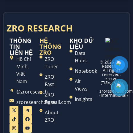
ZRO RESEARCH
THÔNG
HỆ
KHO DỮ
TIN
THỐNG
LIỆU
LIÊN HỆ
ZRO
Data
Hồ Chí
ZRO
Hubs
© 2026 ZRO
Minh,
Tuner
Research.
All rights
Notebook
Việt
reserved.
ZRO
zro.vn
Nam
Alt
(Tiếng Việt)
Fast
|
Views
zroresearch.com
@zroresearch
ZRO
(International)
Insights
zroresearch@gmail.com
Base
About
ZRO