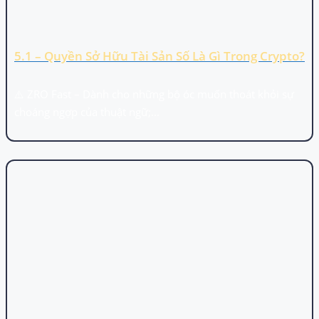
5.1 – Quyền Sở Hữu Tài Sản Số Là Gì Trong Crypto?
⚠️ ZRO Fast – Dành cho những bộ óc muốn thoát khỏi sự
choáng ngợp của thuật ngữ;...