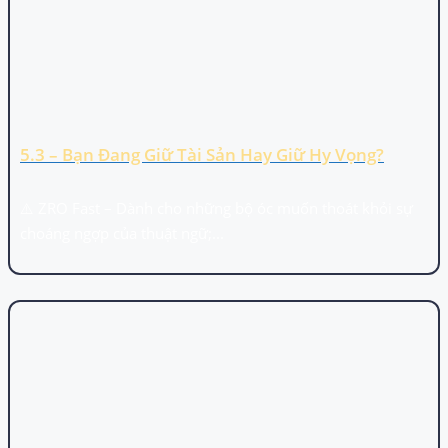
5.3 – Bạn Đang Giữ Tài Sản Hay Giữ Hy Vọng?
⚠️ ZRO Fast – Dành cho những bộ óc muốn thoát khỏi sự
choáng ngợp của thuật ngữ;...