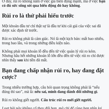
Ở đây, rủi ro không nằm ở việc giá biến động mạnh, mà ở việc
bạn
có đủ sức sống sót qua biến động đó hay không
.
Rủi ro là thứ phải hiểu trước
Một khoản đầu tư chỉ thật sự là đầu tư khi cái giá của việc sai đã
được xác định từ trước.
Rủi ro không phải là cảm giác. Nó là một kịch bản: mất bao nhiêu,
trong bao lâu, và trong những điều kiện nào.
Không phải mọi khoản lỗ đều đến từ việc quản lý rủi ro kém.
Nhưng hầu hết những khoản lỗ lớn đều đến từ việc rủi ro chỉ được
nhìn thấy
sau
khi tiền đã mất.
Bạn đang chấp nhận rủi ro, hay đang đặt
cược?
Trong nhiều trường hợp, câu hỏi quan trọng không phải là “nếu
đúng thì sao”, mà là:
nếu sai, mình đang đánh đổi những gì
.
Rủi ro không giết người.
Cấu trúc rủi ro mới giết người.
Loạt bài này không cố thay đổi bạn, mà chỉ để cùng bạn nhìn lại