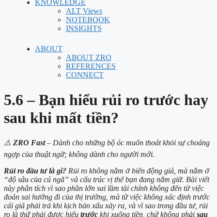
KNOWLEDGE
ALT Views
NOTEBOOK
INSIGHTS
ABOUT
ABOUT ZRO
REFERENCES
CONNECT
5.6 – Bạn hiểu rủi ro trước hay
sau khi mất tiền?
⚠️
ZRO Fast
– Dành cho những bộ óc muốn thoát khỏi sự choáng
ngợp của thuật ngữ; không dành cho người mới.
Rủi ro đầu tư là gì?
Rủi ro không nằm ở biến động giá, mà nằm ở
“độ sâu của cú ngã” và cấu trúc vị thế bạn đang nắm giữ. Bài viết
này phân tích vì sao phần lớn sai lầm tài chính không đến từ việc
đoán sai hướng đi của thị trường, mà từ việc không xác định trước
cái giá phải trả khi kịch bản xấu xảy ra, và vì sao trong đầu tư, rủi
ro là thứ phải được hiểu
trước
khi xuống tiền, chứ không phải
sau