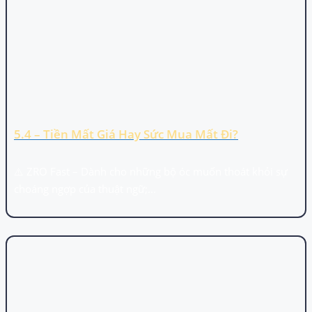
5.4 – Tiền Mất Giá Hay Sức Mua Mất Đi?
⚠️ ZRO Fast – Dành cho những bộ óc muốn thoát khỏi sự
choáng ngợp của thuật ngữ;...