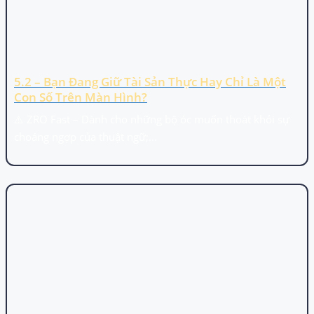
5.2 – Bạn Đang Giữ Tài Sản Thực Hay Chỉ Là Một
Con Số Trên Màn Hình?
⚠️ ZRO Fast – Dành cho những bộ óc muốn thoát khỏi sự
choáng ngợp của thuật ngữ;...