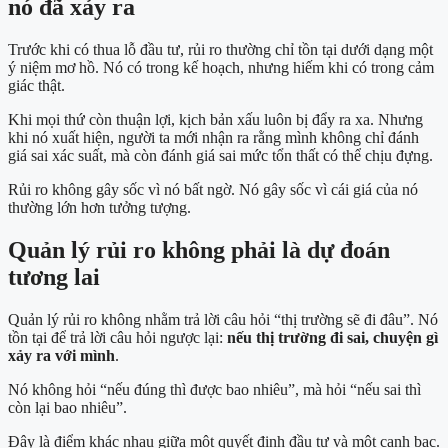
nó đã xảy ra
Trước khi có thua lỗ đầu tư, rủi ro thường chỉ tồn tại dưới dạng một
ý niệm mơ hồ. Nó có trong kế hoạch, nhưng hiếm khi có trong cảm
giác thật.
Khi mọi thứ còn thuận lợi, kịch bản xấu luôn bị đẩy ra xa. Nhưng
khi nó xuất hiện, người ta mới nhận ra rằng mình không chỉ đánh
giá sai xác suất, mà còn đánh giá sai mức tổn thất có thể chịu đựng.
Rủi ro không gây sốc vì nó bất ngờ. Nó gây sốc vì cái giá của nó
thường lớn hơn tưởng tượng.
Quản lý rủi ro không phải là dự đoán
tương lai
Quản lý rủi ro không nhằm trả lời câu hỏi “thị trường sẽ đi đâu”. Nó
tồn tại để trả lời câu hỏi ngược lại:
nếu thị trường đi sai, chuyện gì
xảy ra với mình
.
Nó không hỏi “nếu đúng thì được bao nhiêu”, mà hỏi “nếu sai thì
còn lại bao nhiêu”.
Đây là điểm khác nhau giữa một quyết định đầu tư và một canh bạc.