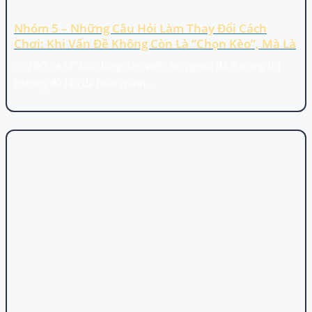
Nhóm 5 – Những Câu Hỏi Làm Thay Đổi Cách
Chơi: Khi Vấn Đề Không Còn Là “chọn Kèo”, Mà Là
“đứng Ở Đâu”
⚠️ ZRO FAST"Nội dung này viết cho người đã ở trong thị
trường đủ lâu để hiểu mình...