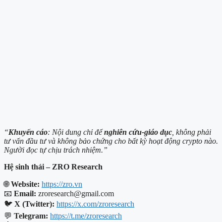
“
Khuyến cáo
: Nội dung chỉ để
nghiên cứu-giáo dục
, không phải
tư vấn đầu tư và không bảo chứng cho bất kỳ hoạt động crypto nào.
Người đọc tự chịu trách nhiệm.”
Hệ sinh thái – ZRO Research
🌐
Website:
https://zro.vn
📧
Email:
zroresearch@gmail.com
🐦
X (Twitter):
https://x.com/zroresearch
💬
Telegram:
https://t.me/zroresearch