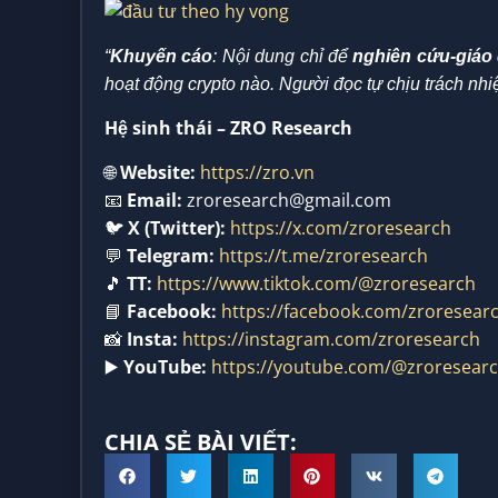
“
Khuyến cáo
: Nội dung chỉ để
nghiên cứu-giáo
hoạt động crypto nào. Người đọc tự chịu trách nhi
Hệ sinh thái – ZRO Research
🌐
Website:
https://zro.vn
📧
Email:
zroresearch@gmail.com
🐦
X (Twitter):
https://x.com/zroresearch
💬
Telegram:
https://t.me/zroresearch
🎵
TT:
https://www.tiktok.com/@zroresearch
📘
Facebook:
https://facebook.com/zroresear
📸
Insta:
https://instagram.com/zroresearch
▶️
YouTube:
https://youtube.com/@zroresear
CHIA SẺ BÀI VIẾT: