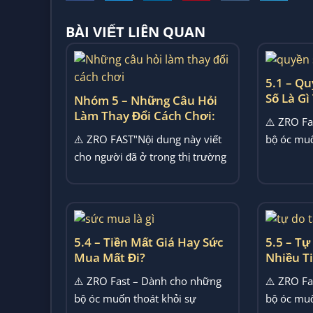
BÀI VIẾT LIÊN QUAN
5.1 – Qu
Số Là Gì
Nhóm 5 – Những Câu Hỏi
Làm Thay Đổi Cách Chơi:
⚠️ ZRO Fa
Khi Vấn Đề Không Còn Là
⚠️ ZRO FAST"Nội dung này viết
bộ óc muố
“chọn Kèo”, Mà Là “đứng Ở
cho người đã ở trong thị trường
choáng ng
Đâu”
đủ lâu để hiểu mình...
5.4 – Tiền Mất Giá Hay Sức
5.5 – Tự
Mua Mất Đi?
Nhiều Ti
Thuộc?
⚠️ ZRO Fast – Dành cho những
⚠️ ZRO Fa
bộ óc muốn thoát khỏi sự
bộ óc muố