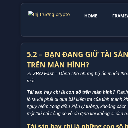
HOME
FRAME
5.2 – BẠN ĐANG GIỮ TÀI SẢ
TRÊN MÀN HÌNH?
⚠️
ZRO Fast
– Dành cho những bộ óc muốn thoát
mới.
Tài sản hay chỉ là con số trên màn hình?
Ranh g
lộ ra khi phải đi qua bài kiểm tra của tính thanh k
nguy hiểm trong điều kiện lý tưởng, khoảng cách 
một thứ chỉ trông có vẻ ổn định khi không ai cần b
Tài sản hay chỉ là những con số h