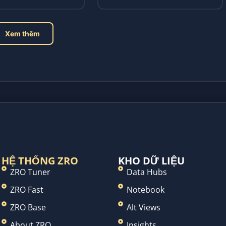
ợp của thuật ngữ;...
choáng ngợp của thuật ngữ;...
Xem thêm
HỆ THỐNG ZRO
KHO DỮ LIỆU
ZRO Tuner
Data Hubs
ZRO Fast
Notebook
ZRO Base
Alt Views
About ZRO
Insights