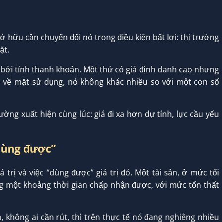
ở hữu cần chuyển đổi nó trong điều kiện bất lợi: thị trường
ặt.
ách bởi tính thanh khoản. Một thứ có giá định danh cao nhưng
ì về mặt sử dụng, nó không khác nhiều so với một con số
ờng xuất hiện cùng lúc: giá đi xa hơn dự tính, lực cầu yếu
dùng được”
 trị và việc “dùng được” giá trị đó. Một tài sản, ở mức tối
g một khoảng thời gian chấp nhận được, với mức tổn thất
, không ai cần rút, thì trên thực tế nó đang nghiêng nhiều