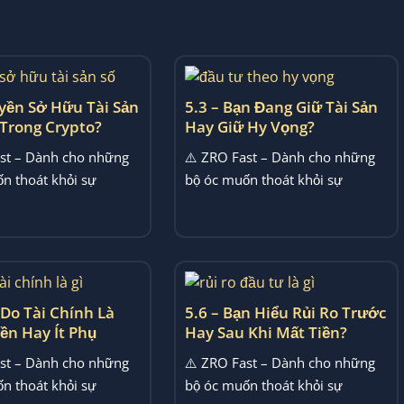
yền Sở Hữu Tài Sản
5.3 – Bạn Đang Giữ Tài Sản
 Trong Crypto?
Hay Giữ Hy Vọng?
st – Dành cho những
⚠️ ZRO Fast – Dành cho những
n thoát khỏi sự
bộ óc muốn thoát khỏi sự
ợp của thuật ngữ;...
choáng ngợp của thuật ngữ;...
 Do Tài Chính Là
5.6 – Bạn Hiểu Rủi Ro Trước
ền Hay Ít Phụ
Hay Sau Khi Mất Tiền?
st – Dành cho những
⚠️ ZRO Fast – Dành cho những
n thoát khỏi sự
bộ óc muốn thoát khỏi sự