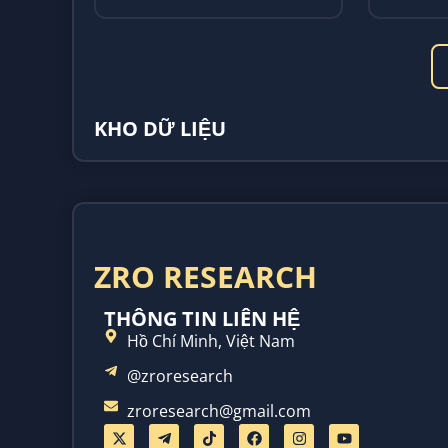
choáng ngợp của thuật ngữ;...
choáng ng
KHO DỮ LIỆU
ZRO RESEARCH
THÔNG TIN LIÊN HỆ
Hồ Chí Minh, Việt Nam
@zroresearch
zroresearch@gmail.com