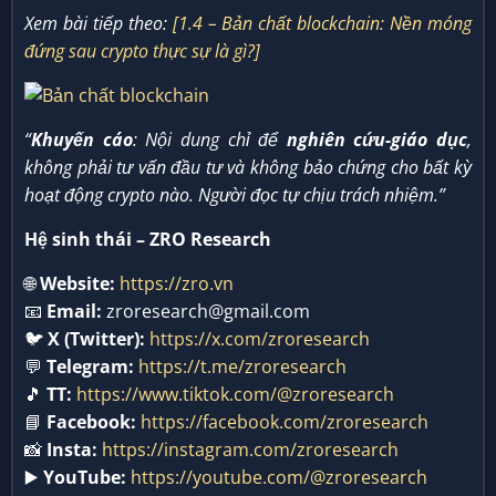
Xem bài tiếp theo:
[1.4 – Bản chất blockchain: Nền móng
đứng sau crypto thực sự là gì?]
“
Khuyến cáo
: Nội dung chỉ để
nghiên cứu-giáo dục
,
không phải tư vấn đầu tư và không bảo chứng cho bất kỳ
hoạt động crypto nào. Người đọc tự chịu trách nhiệm.”
Hệ sinh thái – ZRO Research
🌐
Website:
https://zro.vn
📧
Email:
zroresearch@gmail.com
🐦
X (Twitter):
https://x.com/zroresearch
💬
Telegram:
https://t.me/zroresearch
🎵
TT:
https://www.tiktok.com/@zroresearch
📘
Facebook:
https://facebook.com/zroresearch
📸
Insta:
https://instagram.com/zroresearch
▶️
YouTube:
https://youtube.com/@zroresearch