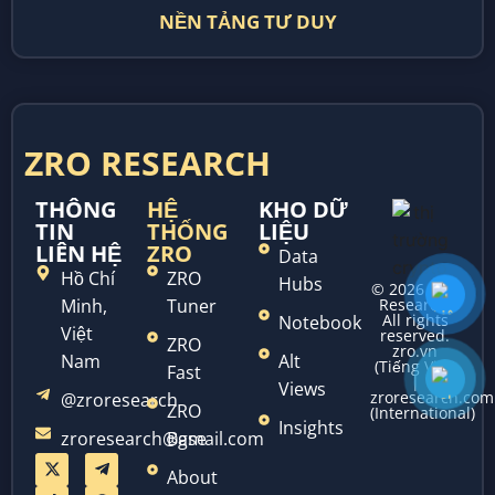
NỀN TẢNG TƯ DUY
ZRO RESEARCH
THÔNG
HỆ
KHO DỮ
TIN
THỐNG
LIỆU
LIÊN HỆ
ZRO
Data
Hồ Chí
ZRO
Hubs
© 2026 ZRO
Minh,
Tuner
Research.
All rights
Notebook
Việt
reserved.
ZRO
zro.vn
Nam
Alt
(Tiếng Việt)
Fast
|
Views
zroresearch.com
@zroresearch
ZRO
(International)
Insights
zroresearch@gmail.com
Base
About