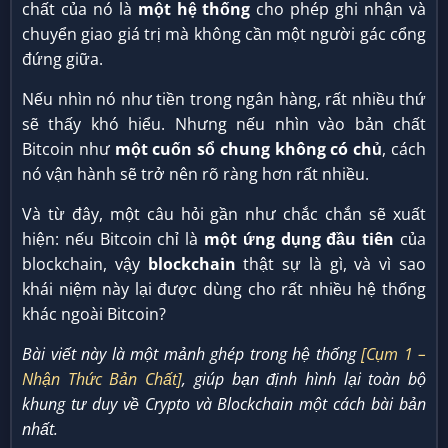
chất của nó là
một hệ thống
cho phép ghi nhận và
chuyển giao giá trị mà không cần một người gác cổng
đứng giữa.
Nếu nhìn nó như tiền trong ngân hàng, rất nhiều thứ
sẽ thấy khó hiểu. Nhưng nếu nhìn vào bản chất
Bitcoin như
một cuốn sổ chung không có chủ
, cách
nó vận hành sẽ trở nên rõ ràng hơn rất nhiều.
Và từ đây, một câu hỏi gần như chắc chắn sẽ xuất
hiện: nếu Bitcoin chỉ là
một ứng dụng đầu tiên
của
blockchain, vậy
blockchain
thật sự là gì, và vì sao
khái niệm này lại được dùng cho rất nhiều hệ thống
khác ngoài Bitcoin?
Bài viết này là một mảnh ghép trong hệ thống
[Cụm 1 –
Nhận Thức Bản Chất]
, giúp bạn định hình lại toàn bộ
khung tư duy về Crypto và Blockchain một cách bài bản
nhất.