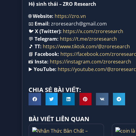
Hệ sinh thái – ZRO Research
🌐
Website:
https://zro.vn
📧
Email:
zroresearch@gmail.com
🐦
X (Twitter):
https://x.com/zroresearch
💬
Telegram:
https://t.me/zroresearch
🎵
TT:
https://www.tiktok.com/@zroresearch
📘
Facebook:
https://facebook.com/zroresear
📸
Insta:
https://instagram.com/zroresearch
▶️
YouTube:
https://youtube.com/@zroresear
CHIA SẺ BÀI VIẾT:
BÀI VIẾT LIÊN QUAN