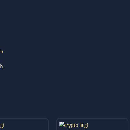
ch
ch