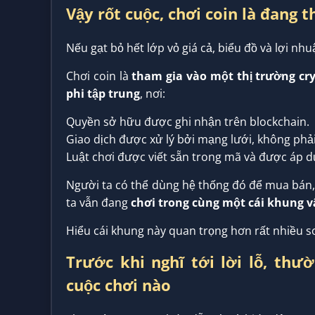
Vậy rốt cuộc, chơi coin là đang t
Nếu gạt bỏ hết lớp vỏ giá cả, biểu đồ và lợi nhuậ
Chơi coin là
tham gia vào một thị trường cr
phi tập trung
, nơi:
Quyền sở hữu được ghi nhận trên blockchain.
Giao dịch được xử lý bởi mạng lưới, không phả
Luật chơi được viết sẵn trong mã và được áp d
Người ta có thể dùng hệ thống đó để mua bán, 
ta vẫn đang
chơi trong cùng một cái khung 
Hiểu cái khung này quan trọng hơn rất nhiều s
Trước khi nghĩ tới lời lỗ, thư
cuộc chơi nào