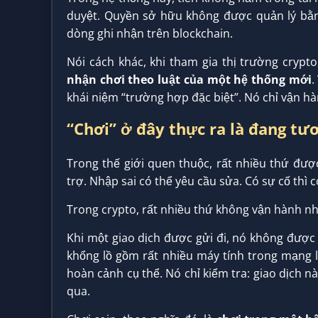
duyệt. Quyền sở hữu không được quản lý bằng
dòng ghi nhận trên blockchain.
Nói cách khác, khi tham gia thị trường crypt
nhận chơi theo luật của một hệ thống mới
.
khái niệm “trường hợp đặc biệt”. Nó chỉ vận h
“Chơi” ở đây thực ra là đang tư
Trong thế giới quen thuộc, rất nhiều thứ đượ
trợ. Nhập sai có thể yêu cầu sửa. Có sự cố thì c
Trong crypto, rất nhiều thứ không vận hành nh
Khi một giao dịch được gửi đi, nó không được
khổng lồ gồm rất nhiều máy tính trong mạng l
hoàn cảnh cụ thể. Nó chỉ kiểm tra: giao dịch 
qua.