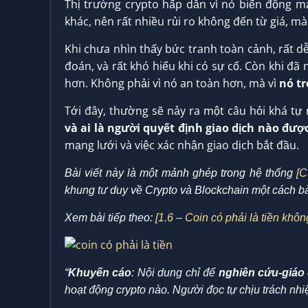
Thị trường crypto hấp dẫn vì nó biến động m
khác, nên rất nhiều rủi ro không đến từ giá, m
Khi chưa nhìn thấy bức tranh toàn cảnh, rất dễ
đoán, và rất khó hiểu khi có sự cố. Còn khi đã
hơn. Không phải vì nó an toàn hơn, mà vì
nó tr
Tới đây, thường sẽ nảy ra một câu hỏi khá tự 
và ai là người quyết định giao dịch nào đượ
mạng lưới và việc xác nhận giao dịch bắt đầu.
Bài viết này là một mảnh ghép trong hệ thống
[C
khung tư duy về Crypto và Blockchain một cách bà
Xem bài tiếp theo:
[1.6 – Coin có phải là tiền khôn
“
Khuyến cáo
: Nội dung chỉ để
nghiên cứu-giáo
hoạt động crypto nào. Người đọc tự chịu trách nhi