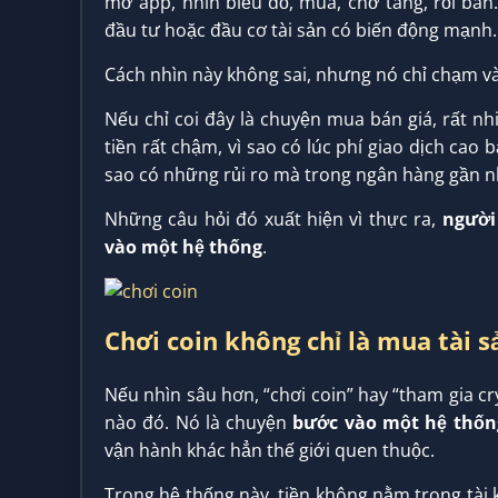
mở app, nhìn biểu đồ, mua, chờ tăng, rồi bán
đầu tư hoặc đầu cơ tài sản có biến động mạnh.
Cách nhìn này không sai, nhưng nó chỉ chạm 
Nếu chỉ coi đây là chuyện mua bán giá, rất nh
tiền rất chậm, vì sao có lúc phí giao dịch cao 
sao có những rủi ro mà trong ngân hàng gần n
Những câu hỏi đó xuất hiện vì thực ra,
người
vào một hệ thống
.
Chơi coin không chỉ là mua tài 
Nếu nhìn sâu hơn, “chơi coin” hay “tham gia c
nào đó. Nó là chuyện
bước vào một hệ thống
vận hành khác hẳn thế giới quen thuộc.
Trong hệ thống này, tiền không nằm trong tài