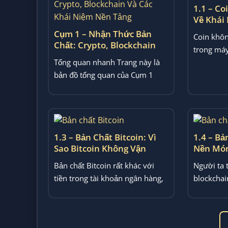
1.1 – Co
Về Khái
Crypto
Cụm 1 – Nhận Thức Bản
Coin khôn
Chất: Crypto, Blockchain
trong máy
Và Các Khái Niệm Nền Tảng
Tổng quan nhanh Trang này là
ví”. Bài vi
bản đồ tổng quan của Cụm 1
trong ZRO TUNER, tập trung
vào...
1.3 – Bản Chất Bitcoin: Vì
1.4 – Bả
Sao Bitcoin Không Vận
Nền Món
Hành Như Tiền Truyền
Thực Sự 
Bản chất Bitcoin rất khác với
Người ta 
Thống
tiền trong tài khoản ngân hàng,
blockchai
dù nó thường được gọi là...
lưu trữ d
kỹ...