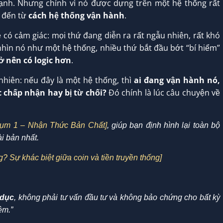
ạnh. Nhưng chính vì nó được dựng trên một hệ thống rất
à đến từ
cách hệ thống vận hành
.
 có cảm giác: mọi thứ đang diễn ra rất ngẫu nhiên, rất khó
 nhìn nó như một hệ thống, nhiều thứ bắt đầu bớt “bí hiểm”
ở nên có logic hơn
.
nhiên: nếu đây là một hệ thống, thì
ai đang vận hành nó,
c chấp nhận hay bị từ chối?
Đó chính là lúc câu chuyện về
ụm 1 – Nhận Thức Bản Chất]
, giúp bạn định hình lại toàn bộ
i bản nhất.
g? Sự khác biệt giữa coin và tiền truyền thống]
 dục
, không phải tư vấn đầu tư và không bảo chứng cho bất kỳ
ệm.”