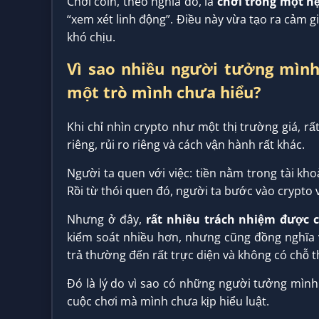
Chơi coin, theo nghĩa đó, là
chơi trong một h
“xem xét linh động”. Điều này vừa tạo ra cảm g
khó chịu.
Vì sao nhiều người tưởng mình
một trò mình chưa hiểu?
Khi chỉ nhìn crypto như một thị trường giá, r
riêng, rủi ro riêng và cách vận hành rất khác.
Người ta quen với việc: tiền nằm trong tài kho
Rồi từ thói quen đó, người ta bước vào crypto 
Nhưng ở đây,
rất nhiều trách nhiệm được 
kiểm soát nhiều hơn, nhưng cũng đồng nghĩa vớ
trả thường đến rất trực diện và không có chỗ 
Đó là lý do vì sao có những người tưởng mình
cuộc chơi mà mình chưa kịp hiểu luật.