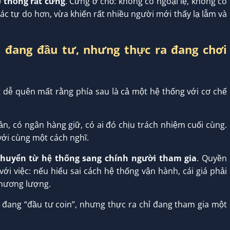
ệ thống rất cứng
. Cứng ở chỗ: không có ngoại lệ, không có
iác tự do hơn, vừa khiến rất nhiều người mới thấy lạ lẫm và
 đang đầu tư, nhưng thực ra đang chơi
ất dễ quên mất rằng phía sau là cả một hệ thống với cơ chế
ản, có ngân hàng giữ, có ai đó chịu trách nhiệm cuối cùng.
với cùng một cách nghĩ.
chuyển từ hệ thống sang chính người tham gia
. Quyền
i việc: nếu hiểu sai cách hệ thống vận hành, cái giá phải
thương lượng.
 đang “đầu tư coin”, nhưng thực ra chỉ đang tham gia một