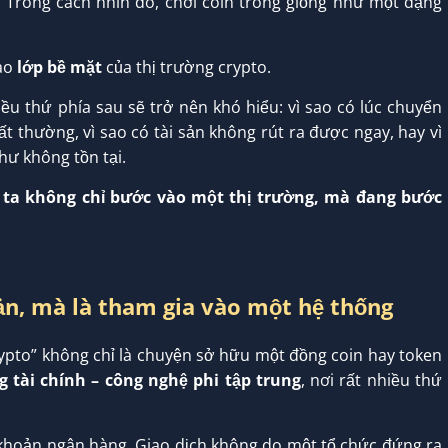
. Trong cách nhìn đó, chơi coin trông giống như một dạng
vào
lớp bề mặt
của thị trường crypto.
iều thứ phía sau sẽ trở nên khó hiểu: vì sao có lúc chuyển
bất thường, vì sao có tài sản không rút ra được ngay, hay vì
hư không tồn tại.
 ta không chỉ bước vào một thị trường, mà đang bước
sản, mà là tham gia vào một hệ thống
rypto” không chỉ là chuyện sở hữu một đồng coin hay token
 tài chính – công nghệ phi tập trung
, nơi rất nhiều thứ
 khoản ngân hàng. Giao dịch không do một tổ chức đứng ra