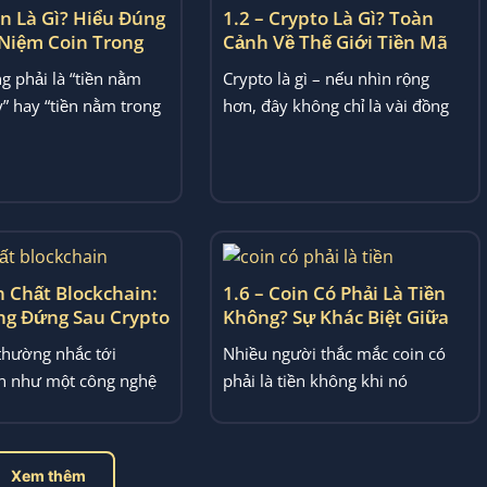
in Là Gì? Hiểu Đúng
1.2 – Crypto Là Gì? Toàn
 Niệm Coin Trong
Cảnh Về Thế Giới Tiền Mã
Hóa
g phải là “tiền nằm
Crypto là gì – nếu nhìn rộng
” hay “tiền nằm trong
hơn, đây không chỉ là vài đồng
ết này sẽ giải...
coin để mua bán...
n Chất Blockchain:
1.6 – Coin Có Phải Là Tiền
g Đứng Sau Crypto
Không? Sự Khác Biệt Giữa
Là Gì?
Coin Và Tiền Truyền Thống
thường nhắc tới
Nhiều người thắc mắc coin có
n như một công nghệ
phải là tiền không khi nó
ữ liệu. Nhưng nếu nhìn
thường được gọi là “tiền điện...
Xem thêm