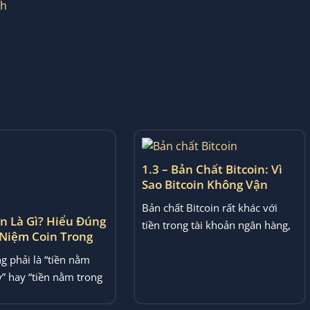
ch
in Là Gì? Hiểu Đúng
1.3 – Bản Chất Bitcoin: Vì
 Niệm Coin Trong
Sao Bitcoin Không Vận
Hành Như Tiền Truyền
g phải là “tiền nằm
Bản chất Bitcoin rất khác với
Thống
” hay “tiền nằm trong
tiền trong tài khoản ngân hàng,
ết này sẽ giải...
dù nó thường được gọi là...