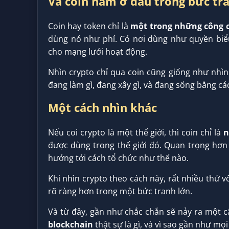
Và coin nằm ở đâu trong bức tr
Coin hay token chỉ là
một trong những công 
dùng nó như phí. Có nơi dùng như quyền biểu
cho mạng lưới hoạt động.
Nhìn crypto chỉ qua coin cũng giống như nhìn
đang làm gì, đang xây gì, và đang sống bằng cá
Một cách nhìn khác
Nếu coi crypto là một thế giới, thì coin chỉ là
n
được dùng trong thế giới đó. Quan trọng hơn 
hướng tới cách tổ chức như thế nào.
Khi nhìn crypto theo cách này, rất nhiều thứ vốn
rõ ràng hơn trong một bức tranh lớn.
Và từ đây, gần như chắc chắn sẽ nảy ra một câu
blockchain
thật sự là gì, và vì sao gần như mọ