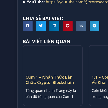
▶️
YouTube:
https://youtube.com/@zroresear
CHIA SẺ BÀI VIẾT:
BÀI VIẾT LIÊN QUAN
1.1 – Co
Về Khái
Crypto
Cụm 1 – Nhận Thức Bản
Coin khôn
Chất: Crypto, Blockchain
trong máy
Và Các Khái Niệm Nền
Tổng quan nhanh Trang này là
ví”. Bài vi
Tảng
bản đồ tổng quan của Cụm 1
trong ZRO TUNER, tập trung
vào...