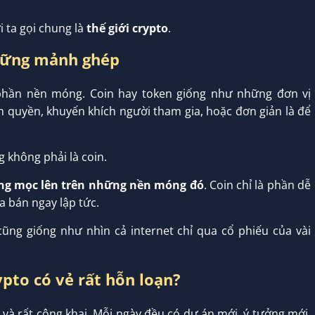
 ta gọi chung là
thế giới crypto
.
những mảnh ghép
 phần nền móng. Coin hay token giống như những đơn vị
n quyền, khuyến khích người tham gia, hoặc đơn giản là để
 không phải là coin.
ang mọc lên trên những nền móng đó
. Coin chỉ là phần dễ
ua bán ngay lập tức.
 cũng giống như nhìn cả internet chỉ qua cổ phiếu của vài
ypto có vẻ rất hỗn loạn?
h và rất công khai. Mỗi ngày đều có dự án mới, ý tưởng mới,