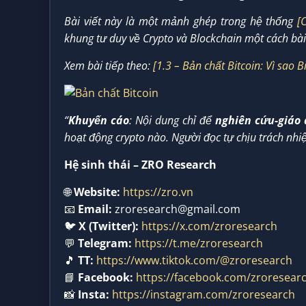
Bài viết này là một mảnh ghép trong hệ thống
[
khung tư duy về Crypto và Blockchain một cách bài
Xem bài tiếp theo:
[1.3 – Bản chất Bitcoin: Vì sao 
“
Khuyến cáo
: Nội dung chỉ để
nghiên cứu-giáo 
hoạt động crypto nào. Người đọc tự chịu trách nhi
Hệ sinh thái – ZRO Research
🌐
Website:
https://zro.vn
📧
Email:
zroresearch@gmail.com
🐦
X (Twitter):
https://x.com/zroresearch
💬
Telegram:
https://t.me/zroresearch
🎵
TT:
https://www.tiktok.com/@zroresearch
📘
Facebook:
https://facebook.com/zroresear
📸
Insta:
https://instagram.com/zroresearch