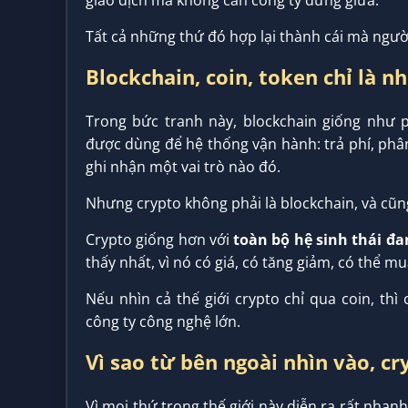
giao dịch mà không cần công ty đứng giữa.
Tất cả những thứ đó hợp lại thành cái mà người
Blockchain, coin, token chỉ là 
Trong bức tranh này, blockchain giống như
được dùng để hệ thống vận hành: trả phí, phâ
ghi nhận một vai trò nào đó.
Nhưng crypto không phải là blockchain, và cũng
Crypto giống hơn với
toàn bộ hệ sinh thái đ
thấy nhất, vì nó có giá, có tăng giảm, có thể m
Nếu nhìn cả thế giới crypto chỉ qua coin, thì
công ty công nghệ lớn.
Vì sao từ bên ngoài nhìn vào, cr
Vì mọi thứ trong thế giới này diễn ra rất nhan