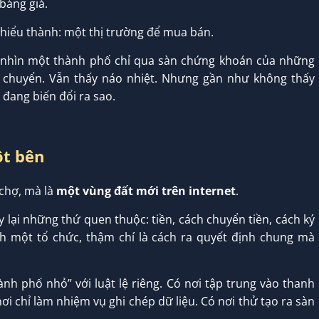
bảng giá.
 hiểu thành: một thị trường để mua bán.
 nhìn một thành phố chỉ qua sàn chứng khoán của những
i chuyển. Vẫn thấy náo nhiệt. Nhưng gần như không thấy
 đang biến đổi ra sao.
ột bên
 chợ, mà là
một vùng đất mới trên internet
.
 lại những thứ quen thuộc: tiền, cách chuyển tiền, cách ký
nh một tổ chức, thậm chí là cách ra quyết định chung mà
nh phố nhỏ” với luật lệ riêng. Có nơi tập trung vào thanh
ơi chỉ làm nhiệm vụ ghi chép dữ liệu. Có nơi thử tạo ra sàn