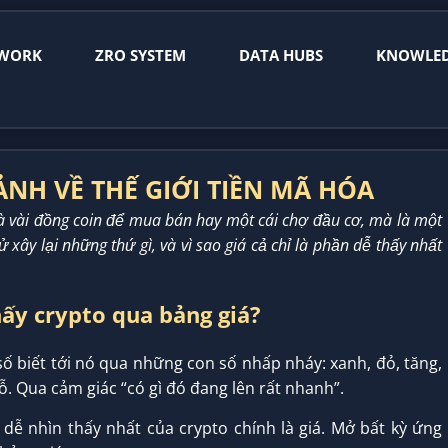
WORK
ZRO SYSTEM
DATA HUBS
KNOWLE
CẢNH VỀ THẾ GIỚI TIỀN MÃ HÓA
à vài đồng coin để mua bán hay một cái chợ đầu cơ, mà là một
xây lại những thứ gì, và vì sao giá cả chỉ là phần dễ thấy nhất
hấy crypto qua bảng giá?
 số biết tới nó qua những con số nhấp nháy: xanh, đỏ, tăng,
ỗ. Qua cảm giác “có gì đó đang lên rất nhanh”.
 dễ nhìn thấy nhất của crypto chính là giá. Mở bất kỳ ứng