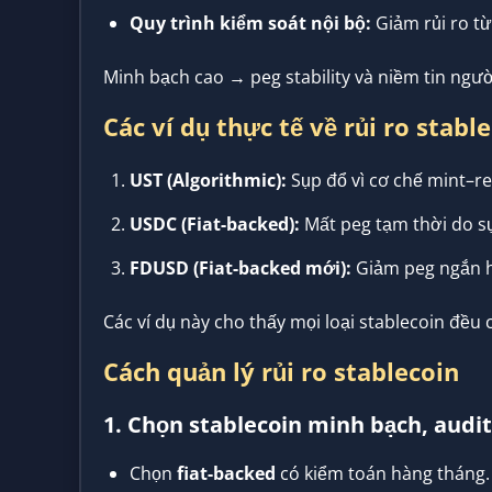
Quy trình kiểm soát nội bộ:
Giảm rủi ro từ
Minh bạch cao → peg stability và niềm tin ngườ
Các ví dụ thực tế về rủi ro stabl
UST (Algorithmic):
Sụp đổ vì cơ chế mint–r
USDC (Fiat-backed):
Mất peg tạm thời do sự
FDUSD (Fiat-backed mới):
Giảm peg ngắn h
Các ví dụ này cho thấy mọi loại stablecoin đều 
Cách quản lý rủi ro stablecoin
1. Chọn stablecoin minh bạch, audit
Chọn
fiat-backed
có kiểm toán hàng tháng.