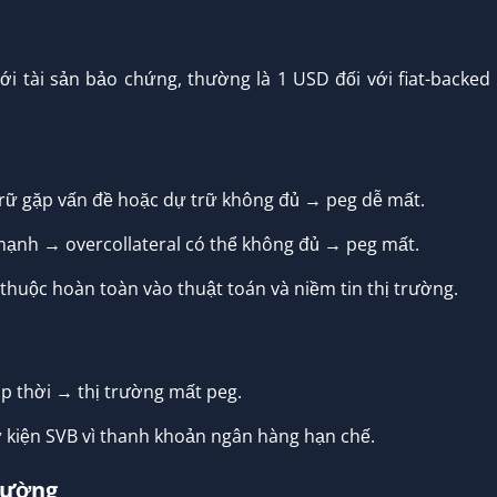
với tài sản bảo chứng, thường là 1 USD đối với fiat-backed
trữ gặp vấn đề hoặc dự trữ không đủ → peg dễ mất.
 mạnh → overcollateral có thể không đủ → peg mất.
thuộc hoàn toàn vào thuật toán và niềm tin thị trường.
p thời → thị trường mất peg.
ự kiện SVB vì thanh khoản ngân hàng hạn chế.
trường