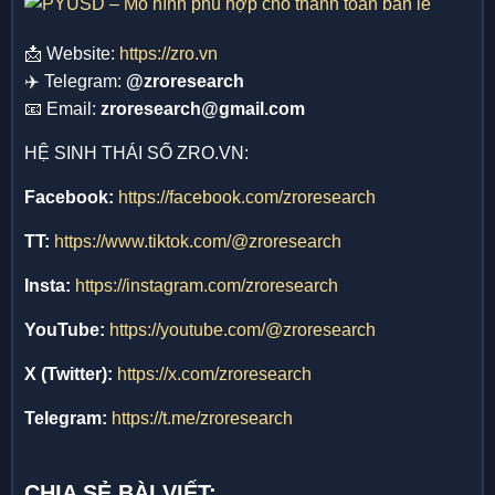
📩 Website:
https://zro.vn
✈️ Telegram:
@zroresearch
📧 Email:
zroresearch@gmail.com
HỆ SINH THÁI SỐ ZRO.VN:
Facebook:
https://facebook.com/zroresearch
TT:
https://www.tiktok.com/@zroresearch
Insta:
https://instagram.com/zroresearch
YouTube:
https://youtube.com/@zroresearch
X (Twitter):
https://x.com/zroresearch
Telegram:
https://t.me/zroresearch
CHIA SẺ BÀI VIẾT: