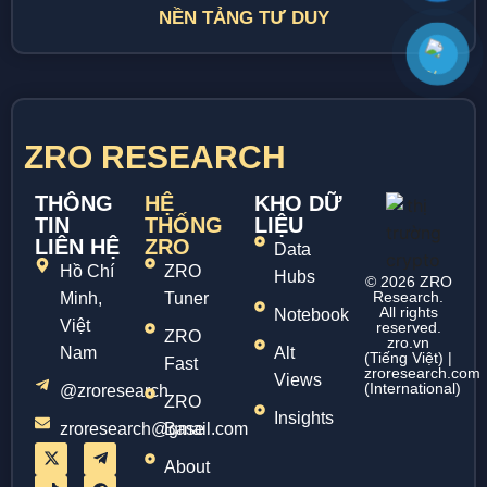
NỀN TẢNG TƯ DUY
ZRO RESEARCH
THÔNG
HỆ
KHO DỮ
TIN
THỐNG
LIỆU
LIÊN HỆ
ZRO
Data
Hồ Chí
ZRO
Hubs
© 2026 ZRO
Research.
Minh,
Tuner
All rights
Notebook
Việt
reserved.
ZRO
zro.vn
Nam
Alt
(Tiếng Việt) |
Fast
zroresearch.com
Views
(International)
@zroresearch
ZRO
Insights
zroresearch@gmail.com
Base
About