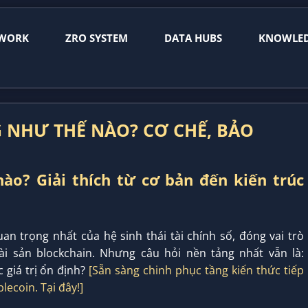
WORK
ZRO SYSTEM
DATA HUBS
KNOWLE
G NHƯ THẾ NÀO? CƠ CHẾ, BẢO
ào? Giải thích từ cơ bản đến kiến trúc
n trọng nhất của hệ sinh thái tài chính số, đóng vai trò
tài sản blockchain. Nhưng câu hỏi nền tảng nhất vẫn là:
 giá trị ổn định?
[Sẵn sàng chinh phục tầng kiến thức tiếp
lecoin. Tại đây!]