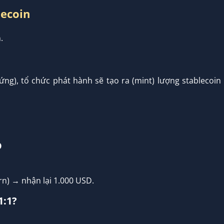
lecoin
.
ng), tổ chức phát hành sẽ tạo ra (mint) lượng stablecoin
D
urn) → nhận lại 1.000 USD.
1:1?