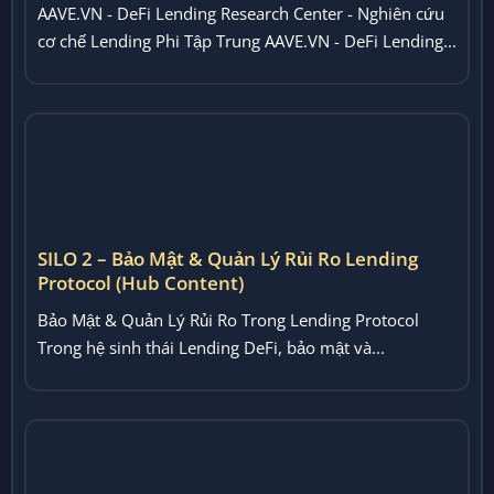
SILO 2 – Bảo Mật & Quản Lý Rủi Ro Lending
Protocol (Hub Content)
Bảo Mật & Quản Lý Rủi Ro Trong Lending Protocol
Trong hệ sinh thái Lending DeFi, bảo mật và...
2.1 Liquidation Bots Là Gì? Cách Hoạt Động &
Rủi Ro Trong DeFi Lending
Trong thế giới DeFi Lending, Liquidation Bots đóng vai
trò cực kỳ quan trọng trong việc quản lý...