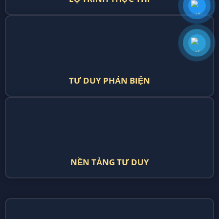
Minh,
Tuner
Research.
All rights
Notebook
Việt
reserved.
ZRO
zro.vn
Nam
Alt
(Tiếng Việt)
Fast
|
Views
zroresearch.com
@zroresearch
ZRO
(International)
Insights
zroresearch@gmail.com
Base
About
ZRO