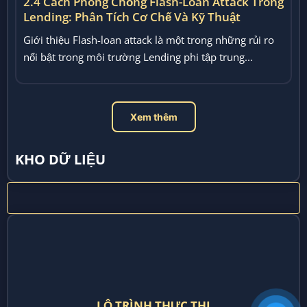
LỘ TRÌNH THỰC THI
TƯ DUY PHẢN BIỆN
NỀN TẢNG TƯ DUY
ZRO RESEARCH
THÔNG
HỆ
KHO DỮ
TIN
THỐNG
LIỆU
LIÊN HỆ
ZRO
Data
Hồ Chí
ZRO
Hubs
© 2026 ZRO