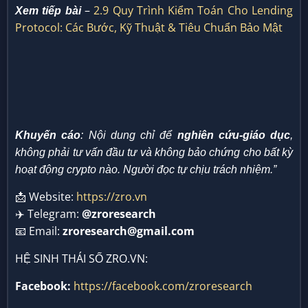
–
2.9 Quy Trình Kiểm Toán Cho Lending
Xem tiếp bài
Protocol: Các Bước, Kỹ Thuật & Tiêu Chuẩn Bảo Mật
Khuyến cáo
: Nội dung chỉ để
nghiên cứu-giáo dục
,
không phải tư vấn đầu tư và không bảo chứng cho bất kỳ
hoạt động crypto nào. Người đọc tự chịu trách nhiệm.”
📩 Website:
https://zro.vn
✈️ Telegram:
@zroresearch
📧 Email:
zroresearch@gmail.com
HỆ SINH THÁI SỐ ZRO.VN:
Facebook:
https://facebook.com/zroresearch
TT:
https://www.tiktok.com/@zroresearch
Insta:
https://instagram.com/zroresearch