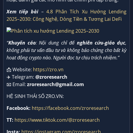
Xem tiếp bài
–
4.8 Phân Tích Xu Hướng Lending
2025–2030: Công Nghệ, Dòng Tiền & Tương Lai DeFi
“
Khuyến cáo
: Nội dung chỉ để
nghiên cứu-giáo dục
,
không phải tư vấn đầu tư và không bảo chứng cho bất kỳ
hoạt động crypto nào. Người đọc tự chịu trách nhiệm.”
📩 Website:
https://zro.vn
✈️ Telegram:
@zroresearch
📧 Email:
zroresearch@gmail.com
HỆ SINH THÁI SỐ ZRO.VN:
Facebook:
https://facebook.com/zroresearch
TT:
https://www.tiktok.com/@zroresearch
Insta:
https://instagram.com/zroresearch