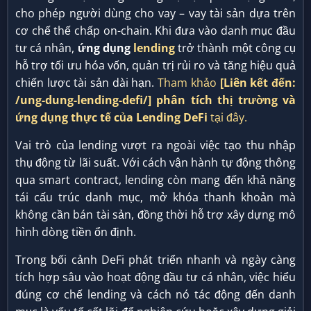
cho phép người dùng cho vay – vay tài sản dựa trên
cơ chế thế chấp on-chain. Khi đưa vào danh mục đầu
tư cá nhân,
ứng dụng
lending
trở thành một công cụ
hỗ trợ tối ưu hóa vốn, quản trị rủi ro và tăng hiệu quả
chiến lược tài sản dài hạn.
Tham khảo
[Liên kết đến:
/ung-dung-lending-defi/]
phân tích thị trường và
ứng dụng thực tế của Lending DeFi
tại đây.
Vai trò của lending vượt ra ngoài việc tạo thu nhập
thụ động từ lãi suất. Với cách vận hành tự động thông
qua smart contract, lending còn mang đến khả năng
tái cấu trúc danh mục, mở khóa thanh khoản mà
không cần bán tài sản, đồng thời hỗ trợ xây dựng mô
hình dòng tiền ổn định.
Trong bối cảnh DeFi phát triển nhanh và ngày càng
tích hợp sâu vào hoạt động đầu tư cá nhân, việc hiểu
đúng cơ chế lending và cách nó tác động đến danh