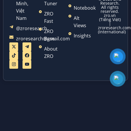
Minh,
Tuner
Research.
All rights
Notebook
Việt
reserved.
ZRO
zro.vn
Nam
Alt
(Tiếng Việt)
Fast
|
Views
zroresearch.com
@zroresearch
ZRO
(International)
Insights
zroresearch@gmail.com
Base
About
ZRO