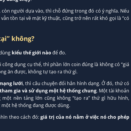
 còn người dựa vào, thì chỗ đứng trong đó có ý nghĩa. Nếu
ẫn tồn tại về mặt kỹ thuật, cũng trở nên rất khó gọi là “có
 tại” không?
g dùng
kiểu thế giới nào
để đo.
ới công dụng cụ thể, thì phần lớn coin đúng là không có “giá
ông ăn được, không tự tạo ra thứ gì.
 mạng lưới
, thì câu chuyện đổi hẳn hình dạng. Ở đó, thứ có
tham gia và sử dụng một hệ thống chung
. Một tài khoản
 một nền tảng lớn cũng không “tạo ra” thứ gì hữu hình,
ng một hệ thống đang được dùng.
nhìn theo cách đó:
giá trị của nó nằm ở việc nó cho phép