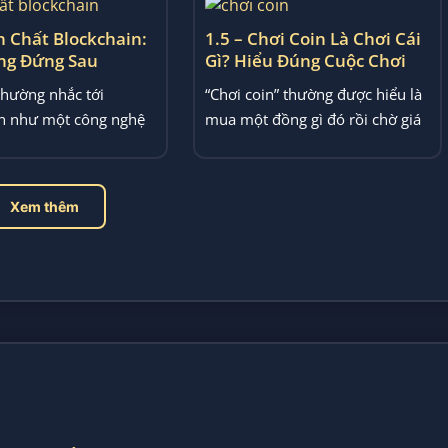
n Chất Blockchain:
1.5 – Chơi Coin Là Chơi Cái
ng Đứng Sau
Gì? Hiểu Đúng Cuộc Chơi
hực Sự Là Gì?
Trước Khi Tham Gia
thường nhắc tới
“Chơi coin” thường được hiểu là
in như một công nghệ
mua một đồng gì đó rồi chờ giá
ữ liệu. Nhưng nếu nhìn
lên để bán. Nhưng...
Xem thêm