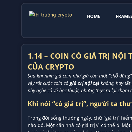
HOME
FRAME
1.14 – COIN CÓ GIÁ TRỊ NỘI
CỦA CRYPTO
Sau khi nhìn giá coin như giá của một “chỗ đứng
vậy rốt cuộc coin có
giá trị nội tại
không, hay tất 
này nghe có vẻ học thuật, nhưng thực ra lại chạm 
Khi nói “có giá trị”, người ta th
Trong đời sống thường ngày, chữ “giá trị” hi
nào đó. Một căn nhà có giá trị vì có thể ở. Một 