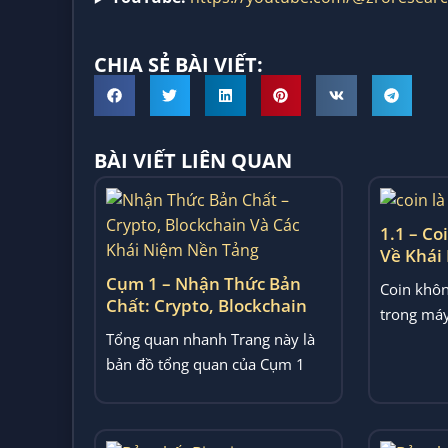
CHIA SẺ BÀI VIẾT:
BÀI VIẾT LIÊN QUAN
1.1 – Co
Về Khái
Crypto
Cụm 1 – Nhận Thức Bản
Coin khôn
Chất: Crypto, Blockchain
trong máy
Và Các Khái Niệm Nền
Tổng quan nhanh Trang này là
ví”. Bài vi
Tảng
bản đồ tổng quan của Cụm 1
trong ZRO TUNER, tập trung
vào...