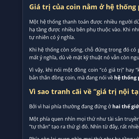
Giá trị của coin nằm ở hệ thống
Một hệ thống thanh toán được nhiều người dù
hạ tầng được nhiều bên phụ thuộc vào. Khi nhữ
tự nhiên có ý nghĩa.
Khi hệ thống còn sống, chỗ đứng trong đó có g
mất ý nghĩa, dù về mặt kỹ thuật nó vẫn còn ng
Vì vậy, khi nói một đồng coin “có giá trị” hay 
bản thân đồng coin, mà đang nói về
hệ thống 
Vì sao tranh cãi về “giá trị nội 
Bởi vì hai phía thường đang đứng ở
hai thế gi
Một phía quen nhìn mọi thứ như tài sản truyền
“tự thân” tạo ra thứ gì đó. Nhìn từ đây, rất nhiề