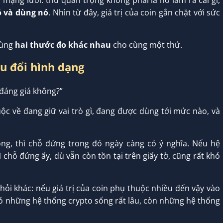
 mạng lưới: thứ quan trọng không phải là nó làm ra cái gì,
ó và dùng nó
. Nhìn từ đây, giá trị của coin gắn chặt với sức
dùng
hai thước đo khác nhau
cho cùng một thứ.
ầu đổi hình dạng
 đáng giá không?”
ộc về đang giữ vai trò gì, đang được dùng tới mức nào, và
ng, thì chỗ đứng trong đó ngày càng có ý nghĩa. Nếu hệ
 chỗ đứng ấy, dù vẫn còn tồn tại trên giấy tờ, cũng rất khó
hỏi khác: nếu giá trị của coin phụ thuộc nhiều đến vậy vào
 có những hệ thống crypto sống rất lâu, còn những hệ thống