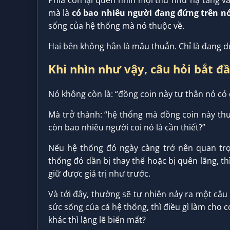
Phía còn lại quen nhìn mọi thứ như hạ tầng và
mà là
có bao nhiêu người đang đứng trên n
sống của hệ thống mà nó thuộc về.
Hai bên không hẳn là mâu thuẫn. Chỉ là đang 
Khi nhìn như vậy, câu hỏi bắt đ
Nó không còn là: “đồng coin này tự thân nó có
Mà trở thành: “hệ thống mà đồng coin này thu
còn bao nhiêu người coi nó là cần thiết?”
Nếu hệ thống đó ngày càng trở nên quan trọ
thống đó dần bị thay thế hoặc bị quên lãng, thì
giữ được giá trị như trước.
Và tới đây, thường sẽ tự nhiên nảy ra một câu 
sức sống của cả hệ thống, thì điều gì làm cho
khác thì lặng lẽ biến mất?