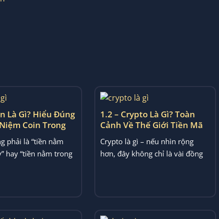
in Là Gì? Hiểu Đúng
1.2 – Crypto Là Gì? Toàn
 Niệm Coin Trong
Cảnh Về Thế Giới Tiền Mã
Hóa
g phải là “tiền nằm
Crypto là gì – nếu nhìn rộng
” hay “tiền nằm trong
hơn, đây không chỉ là vài đồng
ết này sẽ giải...
coin để mua bán...