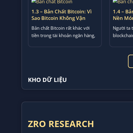
1.3 – Bản Chất Bitcoin: Vì
1.4 – Bả
Sao Bitcoin Không Vận
Nền Mó
Hành Như Tiền Truyền
Crypto T
Bản chất Bitcoin rất khác với
Người ta 
Thống
tiền trong tài khoản ngân hàng,
blockcha
dù nó thường được gọi là...
lưu trữ d
kỹ...
KHO DỮ LIỆU
ZRO RESEARCH