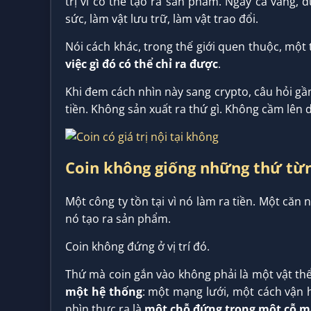
trị vì có thể tạo ra sản phẩm. Ngay cả vàng, 
sức, làm vật lưu trữ, làm vật trao đổi.
Nói cách khác, trong thế giới quen thuộc, một t
việc gì đó có thể chỉ ra được
.
Khi đem cách nhìn này sang crypto, câu hỏi gầ
tiền. Không sản xuất ra thứ gì. Không cầm lên d
Coin không giống những thứ từng
Một công ty tồn tại vì nó làm ra tiền. Một căn n
nó tạo ra sản phẩm.
Coin không đứng ở vị trí đó.
Thứ mà coin gắn vào không phải là một vật th
một hệ thống
: một mạng lưới, một cách vận 
nhìn thực ra là
một chỗ đứng trong một cỗ m