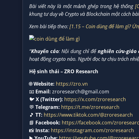
Bài viết này là một mảnh ghép trong hệ thống
[
khung tư duy về Crypto và Blockchain một cách bài
Xem bài tiếp theo:
[1.15 – Coin dùng để làm gì? Ứn
“
Khuyến cáo
: Nội dung chỉ để
nghiên cứu-giáo
hoạt động crypto nào. Người đọc tự chịu trách nhi
Hệ sinh thái – ZRO Research
🌐
Website:
https://zro.vn
📧
Email:
zroresearch@gmail.com
🐦
X (Twitter):
https://x.com/zroresearch
💬
Telegram:
https://t.me/zroresearch
🎵
TT:
https://www.tiktok.com/@zroresearch
📘
Facebook:
https://facebook.com/zroresear
📸
Insta:
https://instagram.com/zroresearch
▶️
YouTube:
https://youtube.com/@zroresear