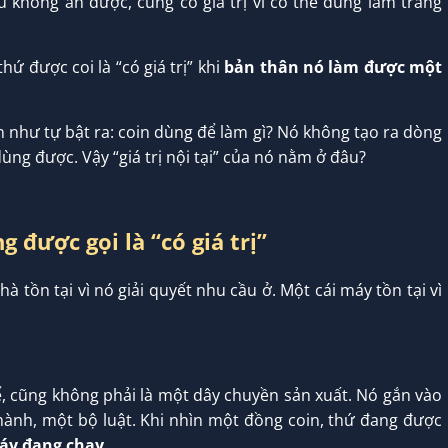
dù không ăn được, cũng có giá trị vì có thể dùng làm trang
hứ được coi là “có giá trị” khi
bản thân nó làm được một
n như tự bật ra: coin dùng để làm gì? Nó không tạo ra dòng
ùng được. Vậy “giá trị nội tại” của nó nằm ở đâu?
 được gọi là “có giá trị”
hà tồn tại vì nó giải quyết nhu cầu ở. Một cái máy tồn tại vì
ể, cũng không phải là một dây chuyền sản xuất. Nó gắn vào
hành, một bộ luật. Khi nhìn một đồng coin, thứ đang được
áy đang chạy
.