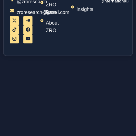
(International)
@zroresearch
ZRO
Insights
zroresearch@gmail.com
Base
About
ZRO