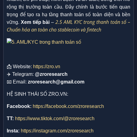
rộng thị trường toàn cầu. Đây chính là bước tiến quan
trọng để tạo ra hạ tầng thanh toán số toàn diện và bền
2.5 AML KYC trong thanh toán số –
vững.
Xem tiếp bài
–
Chuẩn hóa an toàn cho stablecoin và fintech
📩 Website:
https://zro.vn
✈️ Telegram:
@zroresearch
📧 Email:
zroresearch@gmail.com
HỆ SINH THÁI SỐ ZRO.VN:
Facebook:
https://facebook.com/zroresearch
TT:
https://www.tiktok.com/@zroresearch
Insta:
https://instagram.com/zroresearch