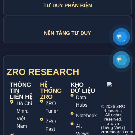
TƯ DUY PHẢN BIỆN
NỀN TẢNG TƯ DUY
ZRO RESEARCH
THÔNG
HỆ
KHO
TIN
THỐNG
DỮ LIỆU
LIÊN HỆ
ZRO
Data
Hồ Chí
ZRO
Hubs
© 2026 ZRO
Research.
Minh,
Tuner
All rights
Notebook
Việt
reserved.
ZRO
zro.vn
Nam
Alt
(Tiếng Việt) |
Fast
zroresearch.com
Views