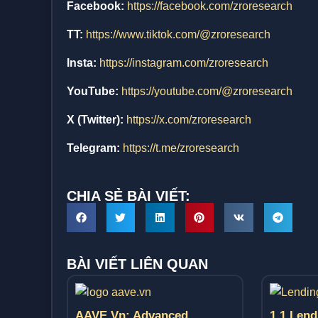
Facebook:
https://facebook.com/zroresearch
TT:
https://www.tiktok.com/@zroresearch
Insta:
https://instagram.com/zroresearch
YouTube:
https://youtube.com/@zroresearch
X (Twitter):
https://x.com/zroresearch
Telegram:
https://t.me/zroresearch
CHIA SẺ BÀI VIẾT:
BÀI VIẾT LIÊN QUAN
AAVE.vn: Advanced
1.1 Lend