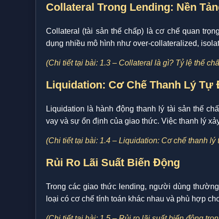
Collateral Trong Lending: Nền Tả
Collateral (tài sản thế chấp) là cơ chế quan tr
dụng nhiều mô hình như over-collateralized, isolated
(Chi tiết tại bài: 1.3 – Collateral là gì? Tỷ lệ thế
Liquidation: Cơ Chế Thanh Lý Tự
Liquidation là hành động thanh lý tài sản thế ch
vay và sự ổn định của giao thức. Việc thanh lý xảy
(Chi tiết tại bài: 1.4 – Liquidation: Cơ chế thanh l
Rủi Ro Lãi Suất Biến Động
Trong các giao thức lending, người dùng thường đố
loại có cơ chế tính toán khác nhau và phù hợp cho
(Chi tiết tại bài: 1.5 – Rủi ro lãi suất biến động tro