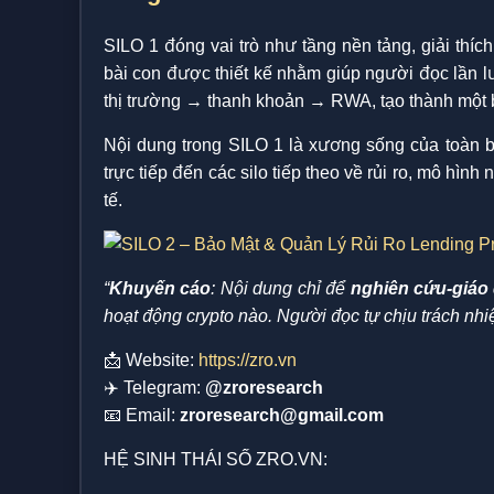
SILO 1 đóng vai trò như tầng nền tảng, giải thíc
bài con được thiết kế nhằm giúp người đọc lần 
thị trường → thanh khoản → RWA, tạo thành một b
Nội dung trong SILO 1 là xương sống của toàn bộ 
trực tiếp đến các silo tiếp theo về rủi ro, mô hìn
tế.
“
Khuyến cáo
: Nội dung chỉ để
nghiên cứu-giáo
hoạt động crypto nào. Người đọc tự chịu trách nhi
📩 Website:
https://zro.vn
✈️ Telegram:
@zroresearch
📧 Email:
zroresearch@gmail.com
HỆ SINH THÁI SỐ ZRO.VN: