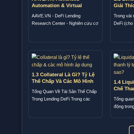
Automation & Virtual
Giải Thí
Engineering
Động Từ
AAVE.VN - DeFi Lending
Trong vài 
Mới
Research Center - Nghiên cứu cơ
DeFi (cho 
chế Lending Phi Tập Trung
thành một 
AAVE.VN - DeFi Lending...
1.3 Collateral Là Gì? Tỷ Lệ
Thế Chấp Và Các Mô Hình
1.4 Liqu
Ứng Dụng Trong Lending
Chế Tha
Tổng Quan Về Tài Sản Thế Chấp
DeFi
Trong L
Trong Lending DeFi Trong các
Tổng quan 
Động Nh
giao thức lending phi tập trung,
động tron
Collateral...
các giao t
Liquidation