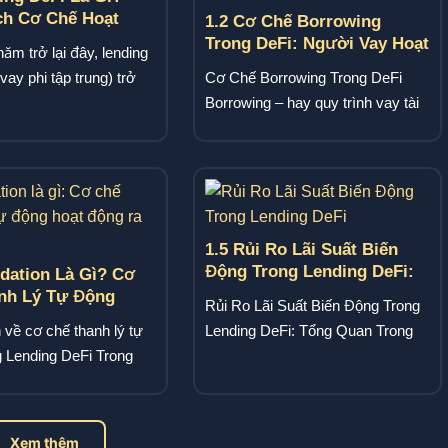
ch Cơ Chế Hoạt
1.2 Cơ Chế Borrowing
 A–Z Cho Người
Trong DeFi: Người Vay Hoạt
năm trở lại đây, lending
Động Như Thế Nào? Giải
vay phi tập trung) trở
Cơ Chế Borrowing Trong DeFi
Thích Chi Tiết
trong những...
Borrowing – hay quy trình vay tài
sản trong mô hình tài chính phi...
1.5 Rủi Ro Lãi Suất Biến
Động Trong Lending DeFi:
idation Là Gì? Cơ
Nguyên Nhân, Ảnh Hưởng
nh Lý Tự Động
Rủi Ro Lãi Suất Biến Động Trong
Và Cách Quản Lý
ending DeFi Hoạt
về cơ chế thanh lý tự
Lending DeFi: Tổng Quan Trong
ư Thế Nào?
g Lending DeFi Trong
môi trường Lending DeFi, lãi suất
hức Lending DeFi,
là...
...
Xem thêm