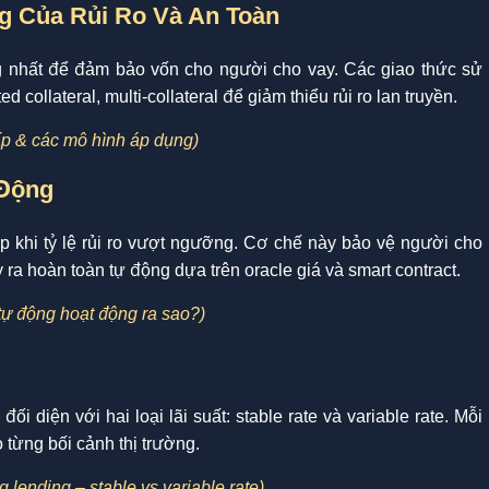
ng Của Rủi Ro Và An Toàn
ọng nhất để đảm bảo vốn cho người cho vay. Các giao thức sử
 collateral, multi-collateral để giảm thiểu rủi ro lan truyền.
 chấp & các mô hình áp dụng)
 Động
ấp khi tỷ lệ rủi ro vượt ngưỡng. Cơ chế này bảo vệ người cho
 ra hoàn toàn tự động dựa trên oracle giá và smart contract.
ý tự động hoạt động ra sao?)
i diện với hai loại lãi suất: stable rate và variable rate. Mỗi
 từng bối cảnh thị trường.
ng lending – stable vs variable rate)