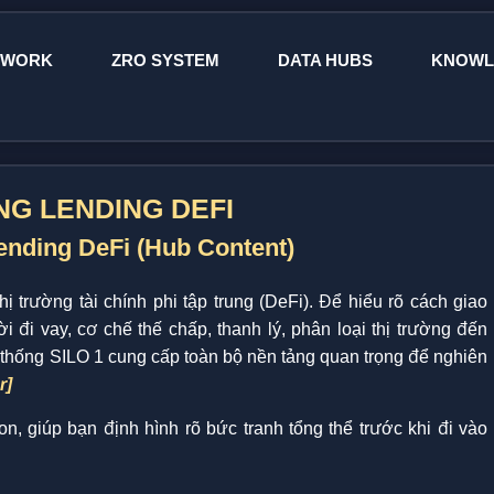
EWORK
ZRO SYSTEM
DATA HUBS
KNOWL
NG LENDING DEFI
nding DeFi (Hub Content)
hị trường tài chính phi tập trung (DeFi). Để hiểu rõ cách giao
 đi vay, cơ chế thế chấp, thanh lý, phân loại thị trường đến
thống SILO 1 cung cấp toàn bộ nền tảng quan trọng để nghiên
r]
con, giúp bạn định hình rõ bức tranh tổng thể trước khi đi vào